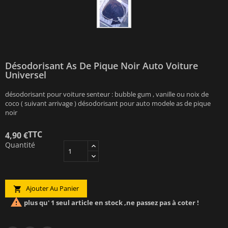
Désodorisant As De Pique Noir Auto Voiture
Universel
désodorisant pour voiture senteur : bubble gum , vanille ou noix de
coco ( suivant arrivage ) désodorisant pour auto modele as de pique
noir
TTC
4,90 €
Quantité
Ajouter Au Panier


plus qu' 1 seul article en stock ,ne passez pas à coter !