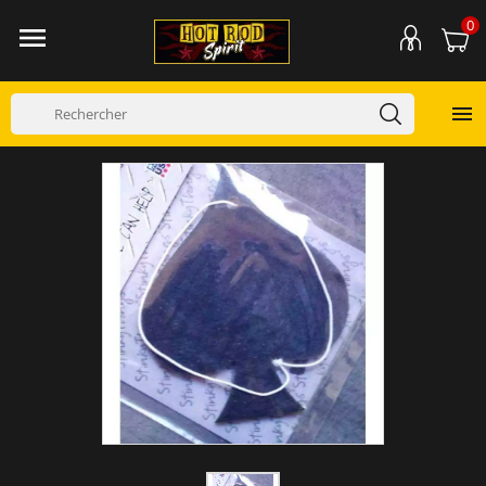
0

