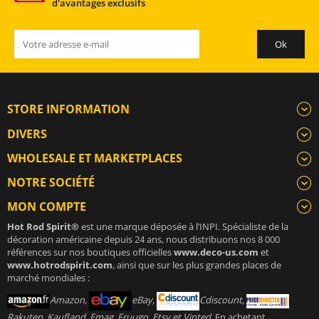
d'avantages exclusifs
STORE INFORMATION
DIVERS
WHOLESALE ET MARKETPLACES
NOTRE SOCIÉTÉ
MON COMPTE
Hot Rod Spirit®
est une marque déposée à l’INPI. Spécialiste de la
décoration américaine depuis 24 ans, nous distribuons nos 8 000
références sur nos boutiques officielles
www.deco-us.com
et
www.hotrodspirit.com
, ainsi que sur les plus grandes places de
marché mondiales :
Amazon,
eBay,
Cdiscount,
Rakuten, Kaufland, Emag, Fruugo, Etsy et Vinted
. En achetant