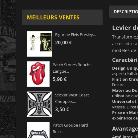
DESCRIPTI
MEILLEURS VENTES
Levier d
Figurine Elvis Presley...
Transformez 
20,00 €
accessoire a
modèles de v
Caractéri
Patch Stones Bouche
Design Uniqu
Langue...
aspect réalist
5,90 €
Finition Chr
l'usure.
Matériau Du
Sticker West Coast
utilisation qu
Universel et 
Choppers...
vitesse. L'inst
3,50 €
Prise en Mai
expérience de
Patch Groupe Hard
Avantage
Rock...
Améliorez l'