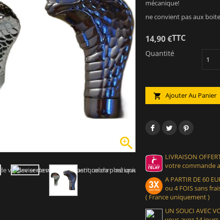
mécanique!
ne convient pas aux boi
TTC
14,90 €
Quantité
Ajouter Au Panier


LIVRAISON OFFERT
votre commande at
A PARTIR DE 60 
ou 4 FOIS sans frais
( France uniquement )
UN SOUCI AVEC 
vous avez 14 jours