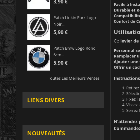
3,90 €
Facile à Insta
Durable et R
Compatibilit
Patch Linkin Park Logo
Confort de C
Noir...
Utilisati
5,90 €
Ce
levier de
Patch Bmw Logo Rond
Personnaliser
6cm...
Remplacer u
Ajouter une t
5,90 €
Offrir un ca
Instructions 
Toutes Les Meilleurs Ventes
Retirez
Sélecti
Fixez l'
LIENS DIVERS
Vissez 
Serrez
N'attendez p
Commandez l
NOUVEAUTÉS