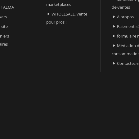
marketplaces
sur ALMA
de-ventes
WHOLESALE, vente

vers
A propos

pour pros !!
 site
Paiement sé

niers
formulaire 

ires
Médiation d

consommatio
Contactez-
