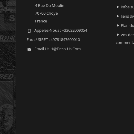
4 Rue Du Moulin
infos 

70700 Choye
liens di

France
Plan du

Appelez-Nous :
+33632009054

vos der

Fax :
/ SIRET : 49781847600010
commenta
Email Us:
1@deco-Us.com
