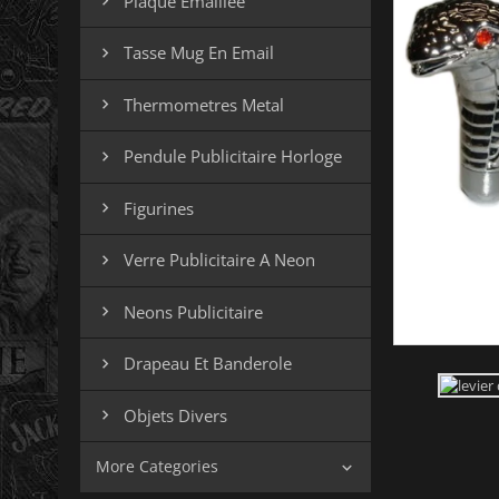
Plaque Emaillee

Tasse Mug En Email

Thermometres Metal

Pendule Publicitaire Horloge

Figurines

Verre Publicitaire A Neon

Neons Publicitaire

Drapeau Et Banderole

Objets Divers

More Categories
