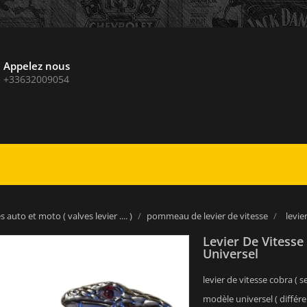
Appelez nous
+33632009054
 auto et moto ( valves levier .... )
pommeau de levier de vitesse
levie
Levier De Vitess
Universel
levier de vitesse cobra (
modèle universel ( différ