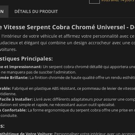
ON
DÉTAILS DU PRODUIT
e Vitesse Serpent Cobra Chromé Universel - D
l'intérieur de votre véhicule et affirmez votre personnalité avec c
udacieux et élégant qui combine un design accrocheur avec une co
oitures.
stiques Principales:
e et Impressionnant:
Un serpent cobra chromé détaillé qui apportera une t
e ne manquera pas de susciter l'admiration.
omée Brillante:
La finition chromée de haute qualité offre un rendu esthéti
rable:
Fabriqué en plastique ABS résistant, ce pommeau de levier de vitesse
otidienne.
Facile à Installer:
Livré avec différents adaptateurs pour assurer une compat
allation est simple et rapide, ne nécessitant aucun outil spécialisé.
n Confortable:
La forme ergonomique du serpent cobra offre une prise en ma
 conduite.
s:
Esthétique de Votre Voiture:
Personnalisez votre intérieur avec un accessoire