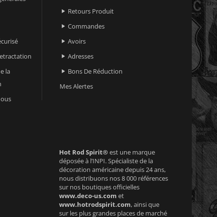
Retours Produit

Commandes

curisé
Avoirs

retractation
Adresses

e la
Bons De Réduction

n
Mes Alertes
nous
Hot Rod Spirit®
est une marque
déposée à l’INPI. Spécialiste de la
décoration américaine depuis 24 ans,
nous distribuons nos 8 000 références
sur nos boutiques officielles
www.deco-us.com
et
www.hotrodspirit.com
, ainsi que
sur les plus grandes places de marché