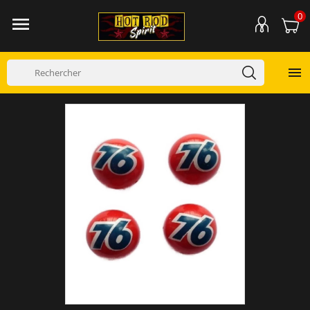
0

