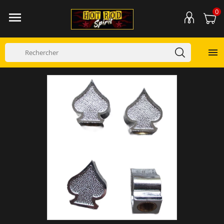
0

