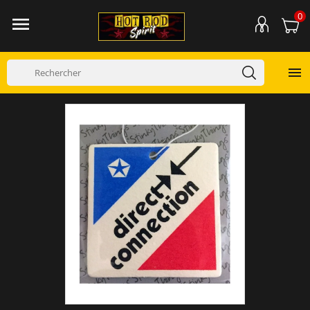
0

