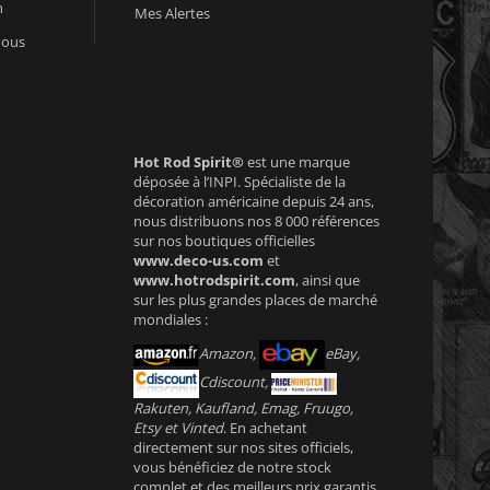
n
Mes Alertes
nous
Hot Rod Spirit®
est une marque
déposée à l’INPI. Spécialiste de la
décoration américaine depuis 24 ans,
nous distribuons nos 8 000 références
sur nos boutiques officielles
www.deco-us.com
et
www.hotrodspirit.com
, ainsi que
sur les plus grandes places de marché
mondiales :
Amazon,
eBay,
Cdiscount,
Rakuten, Kaufland, Emag, Fruugo,
Etsy et Vinted
. En achetant
directement sur nos sites officiels,
vous bénéficiez de notre stock
complet et des meilleurs prix garantis.