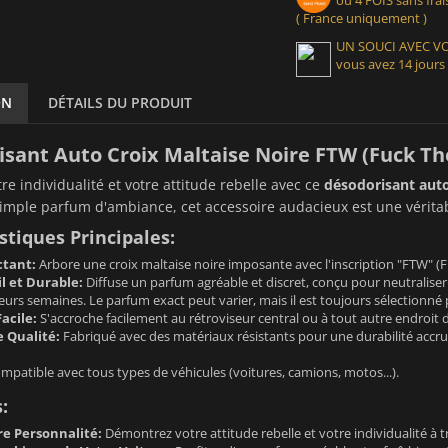
( France uniquement )
UN SOUCI AVEC 
vous avez 14 jours
ON
DÉTAILS DU PRODUIT
sant Auto Croix Maltaise Noire FTW (Fuck The
re individualité et votre attitude rebelle avec ce
désodorisant auto
imple parfum d'ambiance, cet accessoire audacieux est une véritabl
stiques Principales:
ctant:
Arbore une croix maltaise noire imposante avec l'inscription "FTW" (
l et Durable:
Diffuse un parfum agréable et discret, conçu pour neutraliser l
urs semaines. Le parfum exact peut varier, mais il est toujours sélectionné
Facile:
S'accroche facilement au rétroviseur central ou à tout autre endroit d
 Qualité:
Fabriqué avec des matériaux résistants pour une durabilité accru
patible avec tous types de véhicules (voitures, camions, motos...).
:
re Personnalité:
Démontrez votre attitude rebelle et votre individualité à t