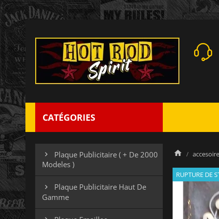
CATÉGORIES
accesoires
Plaque Publicitaire ( + De 2000

Modeles )
RUPTURE DE 
Plaque Publicitaire Haut De

Gamme