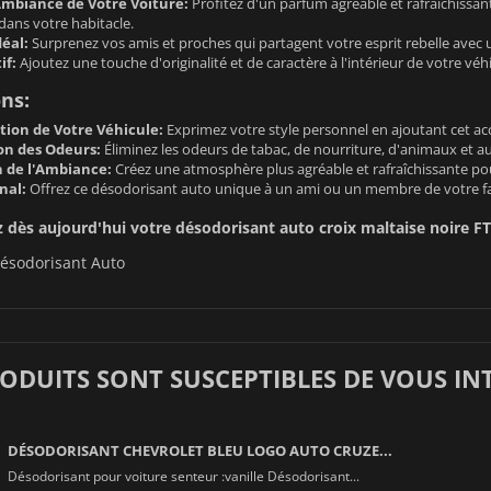
Ambiance de Votre Voiture:
Profitez d'un parfum agréable et rafraîchissa
dans votre habitacle.
éal:
Surprenez vos amis et proches qui partagent votre esprit rebelle avec
if:
Ajoutez une touche d'originalité et de caractère à l'intérieur de votre véhi
ons:
tion de Votre Véhicule:
Exprimez votre style personnel en ajoutant cet acce
on des Odeurs:
Éliminez les odeurs de tabac, de nourriture, d'animaux et a
 de l'Ambiance:
Créez une atmosphère plus agréable et rafraîchissante pou
nal:
Offrez ce désodorisant auto unique à un ami ou un membre de votre fam
ès aujourd'hui votre désodorisant auto croix maltaise noire FTW
ésodorisant Auto
RODUITS SONT SUSCEPTIBLES DE VOUS IN
DÉSODORISANT CHEVROLET BLEU LOGO AUTO CRUZE...
Désodorisant pour voiture senteur :vanille Désodorisant...