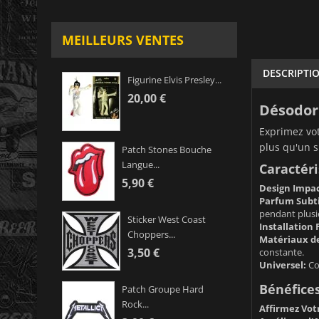
MEILLEURS VENTES
DESCRIPTI
Figurine Elvis Presley...
20,00 €
Désodori
Exprimez vot
plus qu'un s
Patch Stones Bouche
Langue...
Caractéri
5,90 €
Design Impa
Parfum Subti
pendant plusie
Sticker West Coast
Installation 
Choppers...
Matériaux de
3,50 €
constante.
Universel:
Com
Bénéfices
Patch Groupe Hard
Rock...
Affirmez Vot