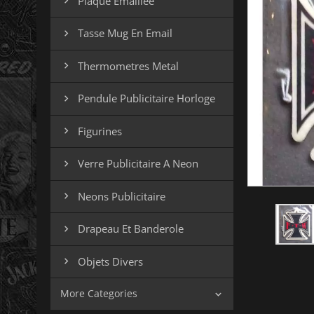
Plaque Emaillee

Tasse Mug En Email

Thermometres Metal

Pendule Publicitaire Horloge

Figurines

Verre Publicitaire A Neon

Neons Publicitaire

Drapeau Et Banderole

Objets Divers

More Categories
