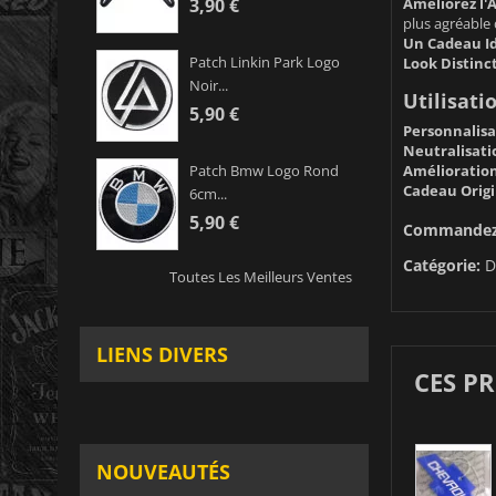
Améliorez l'
3,90 €
plus agréable 
Un Cadeau Id
Patch Linkin Park Logo
Look Distinct
Noir...
Utilisati
5,90 €
Personnalisa
Neutralisati
Amélioration
Patch Bmw Logo Rond
Cadeau Origi
6cm...
5,90 €
Commandez d
Catégorie:
D
Toutes Les Meilleurs Ventes
LIENS DIVERS
CES P
NOUVEAUTÉS