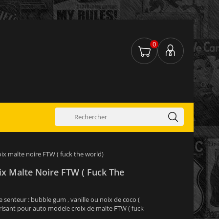
0
ix malte noire FTW ( fuck the world)
ix Malte Noire FTW ( Fuck The
 senteur : bubble gum , vanille ou noix de coco (
risant pour auto modele croix de malte FTW ( fuck