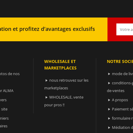
tion et profitez d'avantages exclusifs
WHOLESALE ET
NOTRE SOCI
MARKETPLACES
otos de nos
mode de liv

nous retrouvez sur les

conditions-

marketplaces
sur ALMA
de-ventes
WHOLESALE, vente

vers
A propos

pour pros !!
 site
Paiement sé

niers
formulaire 

ires
Médiation d
