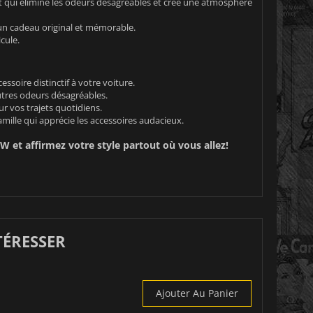
nt qui élimine les odeurs désagréables et crée une atmosphère
 un cadeau original et mémorable.
cule.
ssoire distinctif à votre voiture.
utres odeurs désagréables.
r vos trajets quotidiens.
ille qui apprécie les accessoires audacieux.
 et affirmez votre style partout où vous allez!
TÉRESSER
Ajouter Au Panier