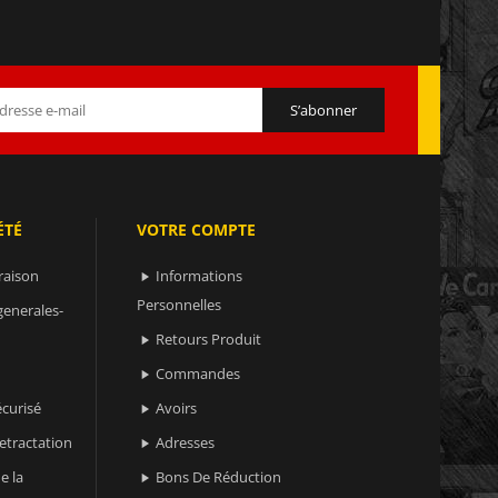
ÉTÉ
VOTRE COMPTE
raison
Informations

Personnelles
generales-
Retours Produit

Commandes

curisé
Avoirs

retractation
Adresses

e la
Bons De Réduction
