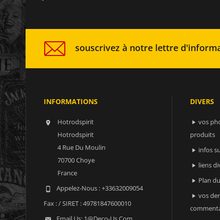
souscrivez à notre lettre d'informa
INFORMATIONS
DIVERS
Hotrodspirit
vos ph


Hotrodspirit
produits
4 Rue Du Moulin
infos 

70700 Choye
liens di

France
Plan du

Appelez-Nous :
+33632009054

vos der

Fax :
/ SIRET : 49781847600010
commenta
Email Us:
1@deco-Us.com
