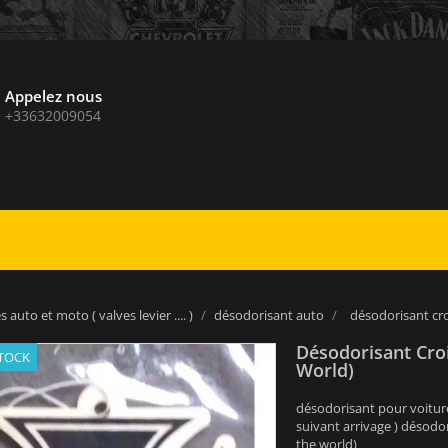
Appelez nous
+33632009054
 auto et moto ( valves levier .... )
désodorisant auto
désodorisant cro
Désodorisant Cro
STOCK
World)
désodorisant pour voiture
suivant arrivage ) désodo
the world)