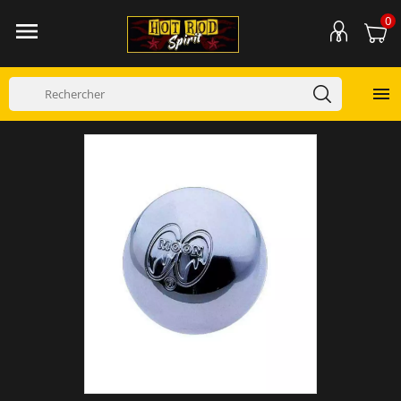
0

