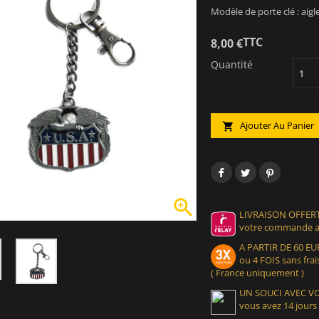
Modèle de porte clé : aigl
TTC
8,00 €
Quantité
Ajouter Au Panier


LIVRAISON OFFERT
votre commande at
A PARTIR DE 60 
ou 4 FOIS sans frais
( France uniquement )
UN SOUCI AVEC 
vous avez 14 jours