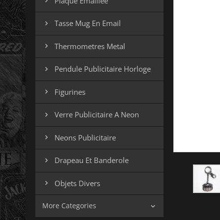
Plaque Emaillee

Tasse Mug En Email

Thermometres Metal

Pendule Publicitaire Horloge

Figurines

Verre Publicitaire A Neon

Neons Publicitaire

Drapeau Et Banderole

Objets Divers

More Categories
