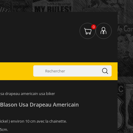
0
 usa drapeau americain usa biker
t Blason Usa Drapeau Americain
ickel ) environ 10 cm avec la chainette.
,5cm.