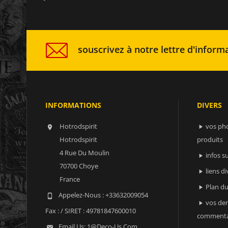
souscrivez à notre lettre d'informa
INFORMATIONS
DIVERS
Hotrodspirit
vos ph


Hotrodspirit
produits
4 Rue Du Moulin
infos 

70700 Choye
liens di

France
Plan du

Appelez-Nous :
+33632009054

vos der

Fax :
/ SIRET : 49781847600010
commenta
Email Us:
1@deco-Us.com
