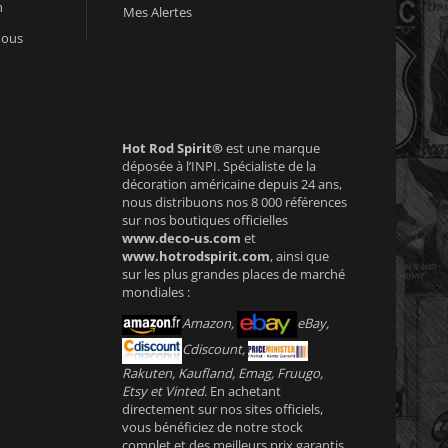
n
Mes Alertes
nous
Hot Rod Spirit®
est une marque
déposée à l’INPI. Spécialiste de la
décoration américaine depuis 24 ans,
nous distribuons nos 8 000 références
sur nos boutiques officielles
www.deco-us.com
et
www.hotrodspirit.com
, ainsi que
sur les plus grandes places de marché
mondiales :
Amazon,
eBay,
Cdiscount,
Rakuten, Kaufland, Emag, Fruugo,
Etsy et Vinted
. En achetant
directement sur nos sites officiels,
vous bénéficiez de notre stock
complet et des meilleurs prix garantis.