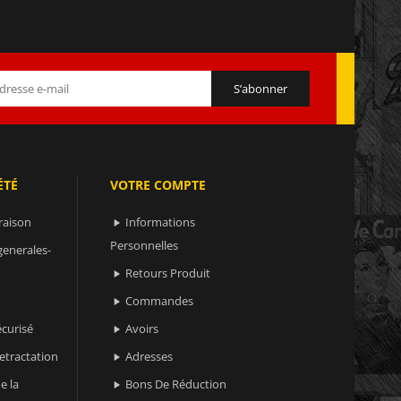
ÉTÉ
VOTRE COMPTE
raison
Informations

Personnelles
generales-
Retours Produit

Commandes

curisé
Avoirs

retractation
Adresses

e la
Bons De Réduction
