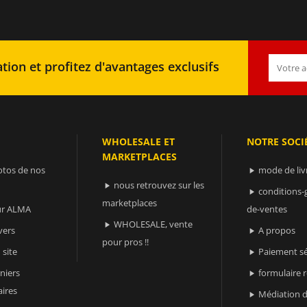
tion et profitez d'avantages exclusifs
WHOLESALE ET
NOTRE SOCI
MARKETPLACES
otos de nos
mode de liv

nous retrouvez sur les

conditions-

marketplaces
sur ALMA
de-ventes
WHOLESALE, vente

vers
A propos

pour pros !!
 site
Paiement sé

niers
formulaire 

ires
Médiation d
