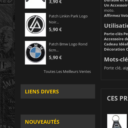
3,90 €
Un Accessoir
moto.
Affirmez Votr
Patch Linkin Park Logo
Noir...
Utilisati
5,90 €
Porte-clés P
Accessoire d
Cadeau Idéal
Patch Bmw Logo Rond
Décoration O
6cm...
5,90 €
Mots-clé
Porte clé, ai
Toutes Les Meilleurs Ventes
LIENS DIVERS
CES P
NOUVEAUTÉS