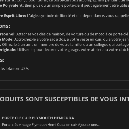
e Polyvalent:
Bien plus qu'un simple porte-clé, il peut également être uti
e Esprit Libre:
L'aigle, symbole de liberté et d'indépendance, vous rappelle
ons:
ersonnel:
Attachez vos clés de maison, de voiture ou de moto à ce porte-clé 
e Mode:
Accrochez-le à votre sac à dos, à votre veste en cuir, ou à votre jea
:
Offrez-le à un ami, un membre de votre famille, ou un collègue qui partage v
riginale:
Utilisez-le pour décorer votre garage, votre atelier, ou votre club 
s:
gle, blason USA,
RODUITS SONT SUSCEPTIBLES DE VOUS IN
PORTE CLÉ CUIR PLYMOUTH HEMICUDA
Porte-clés vintage Plymouth Hemi Cuda en cuir Ajoutez une...