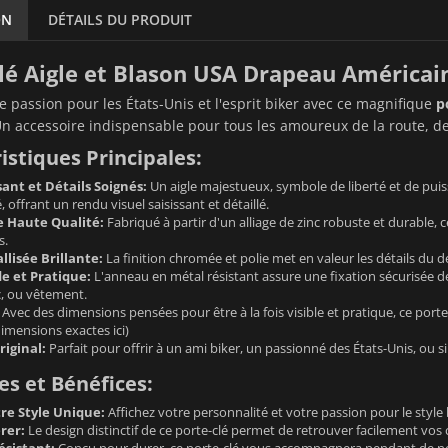
ON
DÉTAILS DU PRODUIT
lé Aigle et Blason USA Drapeau Américai
re passion pour les États-Unis et l'esprit biker avec ce magnifique
p
Un accessoire indispensable pour tous les amoureux de la route, de 
istiques Principales:
ant et Détails Soignés:
Un aigle majestueux, symbole de liberté et de puis
 offrant un rendu visuel saisissant et détaillé.
 Haute Qualité:
Fabriqué à partir d'un alliage de zinc robuste et durable, c
s.
llisée Brillante:
La finition chromée et polie met en valeur les détails du d
e et Pratique:
L'anneau en métal résistant assure une fixation sécurisée de
c, ou vêtement.
Avec des dimensions pensées pour être à la fois visible et pratique, ce port
dimensions exactes ici)
iginal:
Parfait pour offrir à un ami biker, un passionné des États-Unis, ou s
s et Bénéfices:
re Style Unique:
Affichez votre personnalité et votre passion pour le style b
rer:
Le design distinctif de ce porte-clé permet de retrouver facilement vos 
ésistant:
Conçu pour durer, ce porte-clé vous accompagnera pendant de 