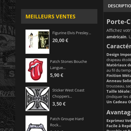
DESCRIPTI
MEILLEURS VENTES
Porte-C
Affichez vot
Figurine Elvis Presley...
américain
. 
20,00 €
Caractér
Design Impos
drapeau étoilé,
Patch Stones Bouche
Matériaux de
Langue...
au fil du temp
5,90 €
Finition Méta
Anneau Solid
trousseau, sa
Sticker West Coast
Taille Idéale:
Choppers...
(Indiquer les 
Un Cadeau Or
3,50 €
Avantage
Patch Groupe Hard
Exprimez Vot
Rock...
Facile à Repé
Durable et R