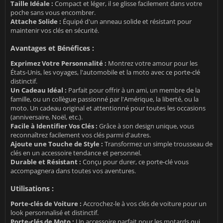
Taille Idéale :
Compact et léger, il se glisse facilement dans votre
poche sans vous encombrer.
Attache Solide :
Équipé d'un anneau solide et résistant pour
maintenir vos clés en sécurité.
Avantages et Bénéfices :
Exprimez Votre Personnalité :
Montrez votre amour pour les
États-Unis, les voyages, l'automobile et la moto avec ce porte-clé
distinctif.
Un Cadeau Idéal :
Parfait pour offrir à un ami, un membre de la
famille, ou un collègue passionné par l'Amérique, la liberté, ou la
moto. Un cadeau original et attentionné pour toutes les occasions
(anniversaire, Noël, etc.).
Facile à Identifier Vos Clés :
Grâce à son design unique, vous
reconnaîtrez facilement vos clés parmi d'autres.
Ajoute une Touche de Style :
Transformez un simple trousseau de
clés en un accessoire tendance et personnel.
Durable et Résistant :
Conçu pour durer, ce porte-clé vous
accompagnera dans toutes vos aventures.
Utilisations :
Porte-clés de Voiture :
Accrochez-le à vos clés de voiture pour un
look personnalisé et distinctif.
Porte-clés de Moto :
Un accessoire parfait pour les motards qui