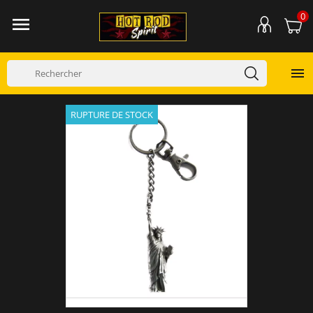
0


RUPTURE DE STOCK