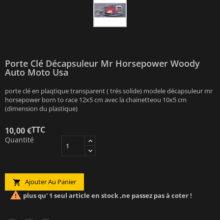
Porte Clé Décapsuleur Mr Horsepower Woody
Auto Moto Usa
porte clé en plaqtique transparent ( trés solide) modele décapsuleur mr
horsepower born to race 12x5 cm avec la chainetteou 10x5 cm
(dimension du plastique)
TTC
10,00 €
Quantité
Ajouter Au Panier


plus qu' 1 seul article en stock ,ne passez pas à coter !