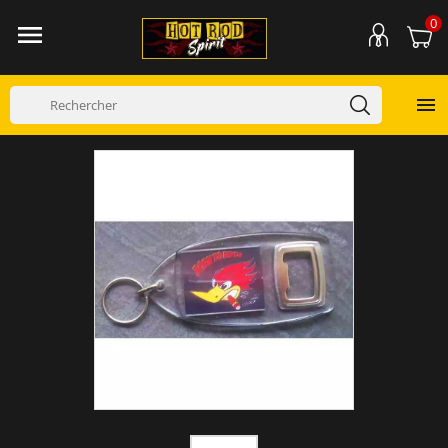
0

