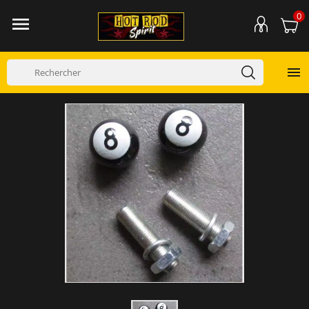
0

