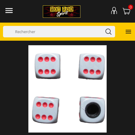
0

