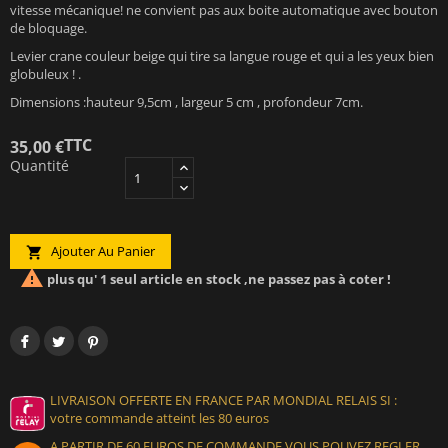
vitesse mécanique! ne convient pas aux boite automatique avec bouton
de bloquage.
Levier crane couleur beige qui tire sa langue rouge et qui a les yeux bien
globuleux ! .
Dimensions :hauteur 9,5cm , largeur 5 cm , profondeur 7cm.
TTC
35,00 €
Quantité
Ajouter Au Panier


plus qu' 1 seul article en stock ,ne passez pas à coter !
LIVRAISON OFFERTE EN FRANCE PAR MONDIAL RELAIS SI :
votre commande atteint les 80 euros
A PARTIR DE 60 EUROS DE COMMANDE VOUS POUVEZ REGLER