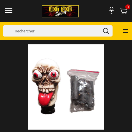
0

