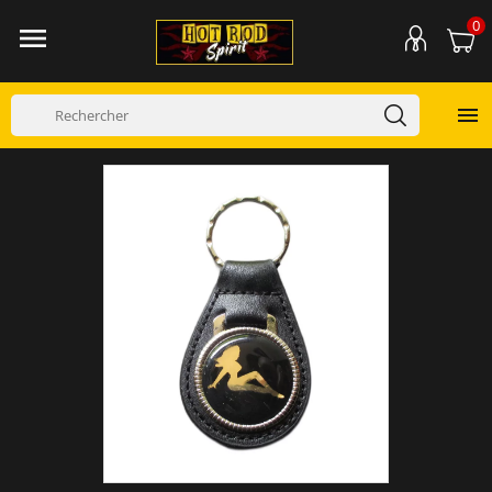
0

