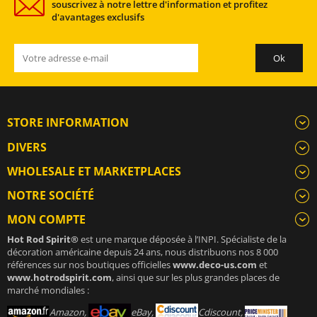
souscrivez à notre lettre d'information et profitez
d'avantages exclusifs
STORE INFORMATION
DIVERS
WHOLESALE ET MARKETPLACES
NOTRE SOCIÉTÉ
MON COMPTE
Hot Rod Spirit®
est une marque déposée à l’INPI. Spécialiste de la
décoration américaine depuis 24 ans, nous distribuons nos 8 000
références sur nos boutiques officielles
www.deco-us.com
et
www.hotrodspirit.com
, ainsi que sur les plus grandes places de
marché mondiales :
Amazon,
eBay,
Cdiscount,