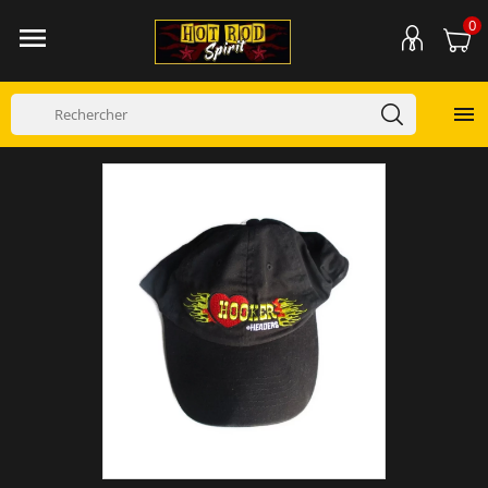
0

