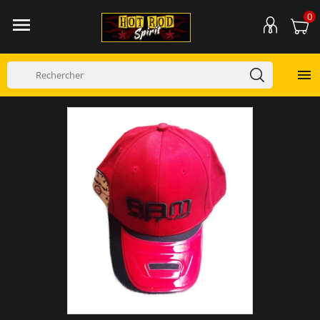
0

