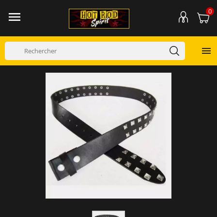
0

