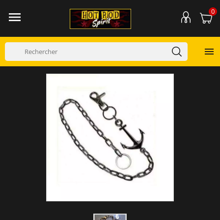
0

