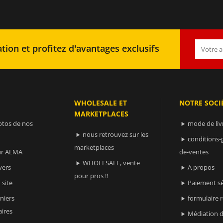
tion et profitez d'avantages exclusifs
WHOLESALE ET
NOTRE SOCI
MARKETPLACES
otos de nos
mode de liv

nous retrouvez sur les

conditions-

marketplaces
sur ALMA
de-ventes
WHOLESALE, vente

vers
A propos

pour pros !!
 site
Paiement sé

niers
formulaire 

ires
Médiation d
