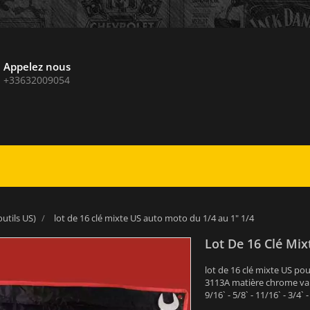
Appelez nous
+33632009054
outils US)
lot de 16 clé mixte US auto moto du 1/4 au 1" 1/4
Lot De 16 Clé Mix
lot de 16 clé mixte US p
3113A matière chrome vanad
9/16` - 5/8` - 11/16` - 3/4` -