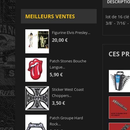
DESCRIPTI
MEILLEURS VENTES
lot de 16 cl
3/8` - 7/16` -
Figurine Elvis Presley...
20,00 €
CES P
Patch Stones Bouche
Langue...
5,90 €
Sticker West Coast
Choppers...
3,50 €
Patch Groupe Hard
Rock...