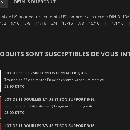
ON
DÉTAILS DU PRODUIT
é mixte US pour voiture ou moto US conforme a la norme DIN 3113A
 1/2` - 9/16` - 5/8` - 11/16` - 3/4` - 13/16` - 7/8` - 15/16` - 1` - 1.1/16` - 
RODUITS SONT SUSCEPTIBLES DE VOUS IN
LOT DE 22 CLES MIXTE 11 US ET 11 MÉTRIQUES...
Trousse de 22 clés mixtes En acier chrome-vanadium matricé...
39,90 € TTC
LOT DE 11 DOUILLES 1/4 US ET SON SUPPORT 3/16...
pour cliquet en 1/4` ( standart) longueur: 25mm Qualité:...
25,00 € TTC
LOT DE 11 DOUILLES 3/8 US ET SON SUPPORT 3/16...