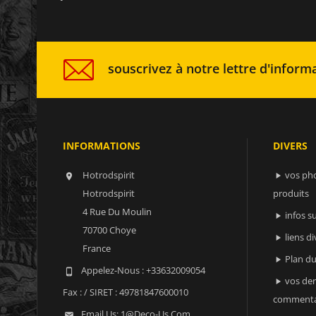
souscrivez à notre lettre d'informa
INFORMATIONS
DIVERS
Hotrodspirit
vos ph


Hotrodspirit
produits
4 Rue Du Moulin
infos 

70700 Choye
liens di

France
Plan du

Appelez-Nous :
+33632009054

vos der

Fax :
/ SIRET : 49781847600010
commenta
Email Us:
1@deco-Us.com
