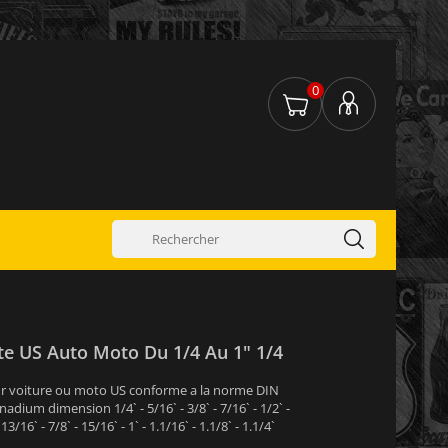
0
te US Auto Moto Du 1/4 Au 1" 1/4
our voiture ou moto US conforme a la norme DIN
ium dimension 1/4` - 5/16` - 3/8` - 7/16` - 1/2` -
 13/16` - 7/8` - 15/16` - 1` - 1.1/16` - 1.1/8` - 1.1/4`