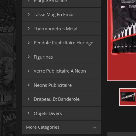
Plaque Emaillee

Tasse Mug En Email

Thermometres Metal

Pendule Publicitaire Horloge

Figurines

Verre Publicitaire A Neon

Neons Publicitaire

Drapeau Et Banderole

Objets Divers

More Categories
