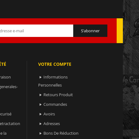
ÉTÉ
VOTRE COMPTE
raison
Informations

Personnelles
generales-
Retours Produit

Commandes

curisé
Avoirs

retractation
Adresses

e la
Bons De Réduction
