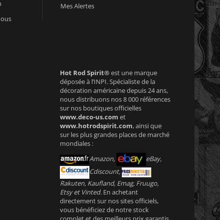
n
Mes Alertes
nous
Hot Rod Spirit®
est une marque
déposée à l’INPI. Spécialiste de la
décoration américaine depuis 24 ans,
nous distribuons nos 8 000 références
sur nos boutiques officielles
www.deco-us.com
et
www.hotrodspirit.com
, ainsi que
sur les plus grandes places de marché
mondiales :
Amazon,
eBay,
Cdiscount,
Rakuten, Kaufland, Emag, Fruugo,
Etsy et Vinted
. En achetant
directement sur nos sites officiels,
vous bénéficiez de notre stock
complet et des meilleurs prix garantis.