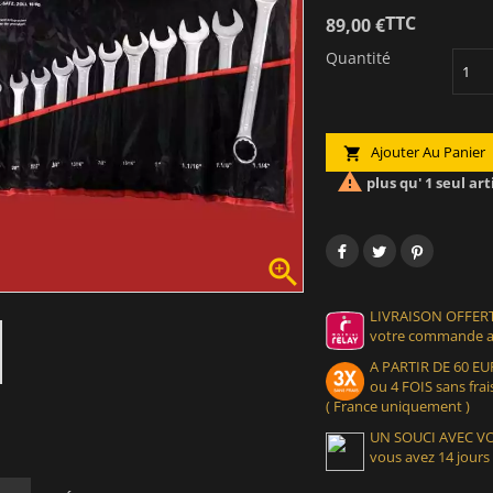
TTC
89,00 €
Quantité
Ajouter Au Panier


plus qu' 1 seul art

LIVRAISON OFFERT
votre commande at
A PARTIR DE 60 
ou 4 FOIS sans frais
( France uniquement )
UN SOUCI AVEC 
vous avez 14 jours