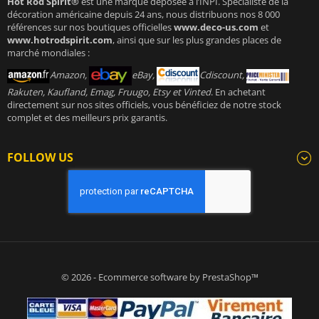
Hot Rod Spirit®
est une marque déposée à l’INPI. Spécialiste de la
décoration américaine depuis 24 ans, nous distribuons nos 8 000
références sur nos boutiques officielles
www.deco-us.com
et
www.hotrodspirit.com
, ainsi que sur les plus grandes places de
marché mondiales :
Amazon,
eBay,
Cdiscount,
Rakuten, Kaufland, Emag, Fruugo, Etsy et Vinted
. En achetant
directement sur nos sites officiels, vous bénéficiez de notre stock
complet et des meilleurs prix garantis.
FOLLOW US
© 2026 - Ecommerce software by PrestaShop™