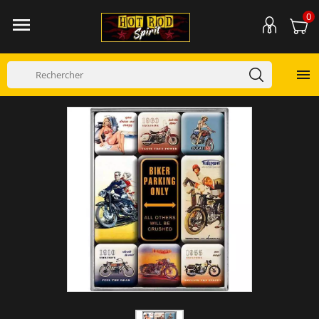
0

