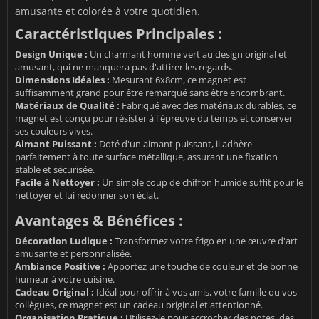
amusante et colorée à votre quotidien.
Caractéristiques Principales :
Design Unique :
Un charmant homme vert au design original et
amusant, qui ne manquera pas d'attirer les regards.
Dimensions Idéales :
Mesurant 6x8cm, ce magnet est
suffisamment grand pour être remarqué sans être encombrant.
Matériaux de Qualité :
Fabriqué avec des matériaux durables, ce
magnet est conçu pour résister à l'épreuve du temps et conserver
ses couleurs vives.
Aimant Puissant :
Doté d'un aimant puissant, il adhère
parfaitement à toute surface métallique, assurant une fixation
stable et sécurisée.
Facile à Nettoyer :
Un simple coup de chiffon humide suffit pour le
nettoyer et lui redonner son éclat.
Avantages & Bénéfices :
Décoration Ludique :
Transformez votre frigo en une œuvre d'art
amusante et personnalisée.
Ambiance Positive :
Apportez une touche de couleur et de bonne
humeur à votre cuisine.
Cadeau Original :
Idéal pour offrir à vos amis, votre famille ou vos
collègues, ce magnet est un cadeau original et attentionné.
Organisation Pratique :
Utilisez-le pour accrocher des notes, des