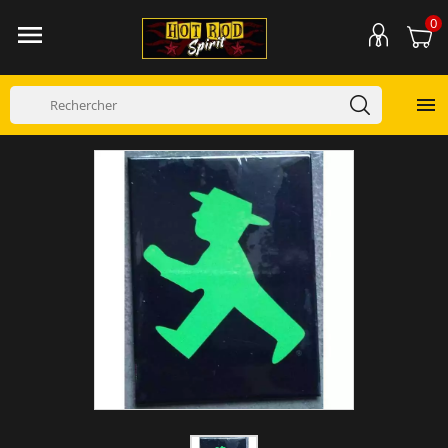
0

