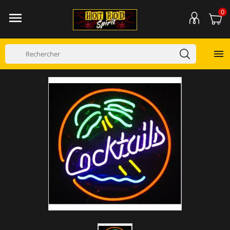
0

