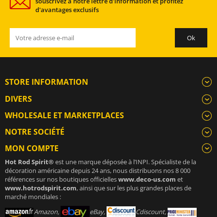
souscrivez à notre lettre d'information et profitez
d'avantages exclusifs
STORE INFORMATION
DIVERS
WHOLESALE ET MARKETPLACES
NOTRE SOCIÉTÉ
MON COMPTE
Hot Rod Spirit®
est une marque déposée à l’INPI. Spécialiste de la
décoration américaine depuis 24 ans, nous distribuons nos 8 000
références sur nos boutiques officielles
www.deco-us.com
et
www.hotrodspirit.com
, ainsi que sur les plus grandes places de
marché mondiales :
Amazon,
eBay,
Cdiscount,