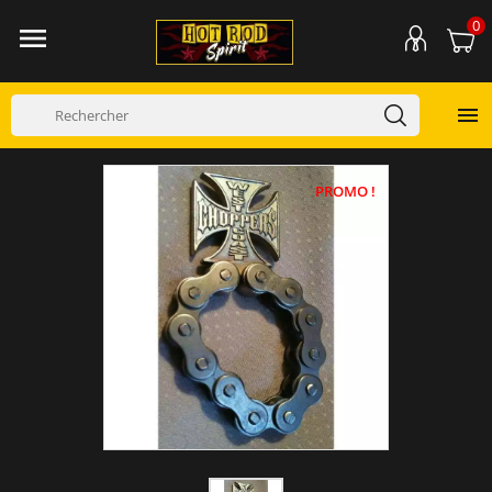
0


PROMO !