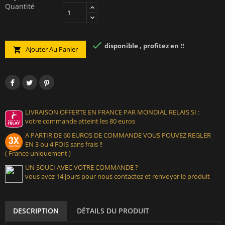
Quantité

disponible , profitez en !!
Ajouter Au Panier

LIVRAISON OFFERTE EN FRANCE PAR MONDIAL RELAIS SI :
votre commande atteint les 80 euros
A PARTIR DE 60 EUROS DE COMMANDE VOUS POUVEZ REGLER
EN 3 ou 4 FOIS sans frais !!
( France uniquement )
UN SOUCI AVEC VOTRE COMMANDE ?
vous avez 14 jours pour nous contactez et renvoyer le produit
DESCRIPTION
DÉTAILS DU PRODUIT