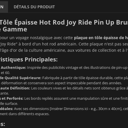
ON
DÉTAILS DU PRODUIT
Tôle Épaisse Hot Rod Joy Ride Pin Up Bru
e Gamme
our un voyage nostalgique avec cette
plaque en tôle épaisse de h
Joy Ride" à bord d'un hot rod américain. Cette plaque n'est pas se
âge d'or de la culture américaine, aux voitures de collection et à l'
istiques Principales:
o Authentique:
Inspirée des publicités vintage et des illustrations de pin-u
et 60.
 de Qualité Supérieure:
Fabriquée à partir de tôle épaisse durable, cette p
 la déformation et conservera son aspect impeccable pendant des années.
aute Définition:
Les couleurs vives et les détails nets sont obtenus grâce
vante.
 et Perforés:
Les bords repliés assurent une manipulation sûre et une finitio
le surface.
déales:
Avec ses dimensions [Insérer Dimensions ici - e.g., 30cm x 40cm], c
nt dans différents espaces.
s: