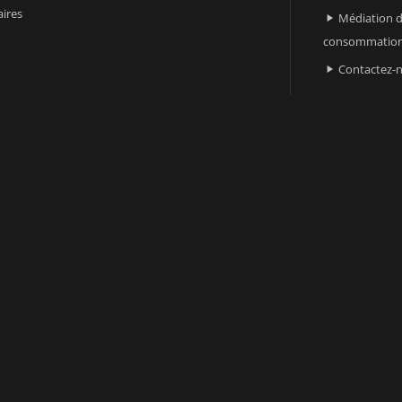
ires
Médiation d

consommatio
Contactez-
