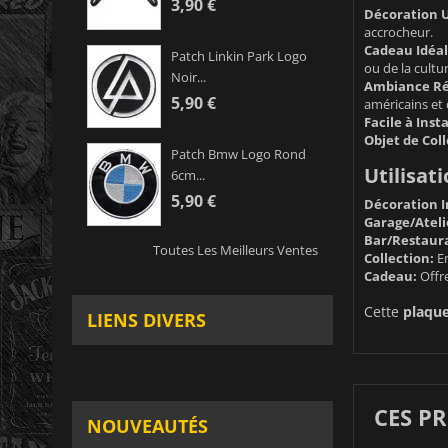
3,90 €
Décoration U
accrocheur.
Cadeau Idéal
Patch Linkin Park Logo
ou de la cultu
Noir...
Ambiance Ré
5,90 €
américains et 
Facile à Insta
Objet de Coll
Patch Bmw Logo Rond
Utilisati
6cm...
5,90 €
Décoration I
Garage/Ateli
Bar/Restaur
Toutes Les Meilleurs Ventes
Collection:
En
Cadeau:
Offre
Cette
plaque
LIENS DIVERS
CES P
NOUVEAUTÉS