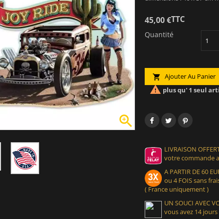
TTC
45,00 €
Quantité
Ajouter Au Panier


plus qu' 1 seul art

LIVRAISON OFFERT
votre commande at
A PARTIR DE 60 
ou 4 FOIS sans frais
( France uniquement )
UN SOUCI AVEC 
vous avez 14 jours