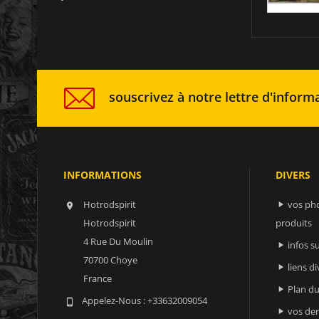
souscrivez à notre lettre d'informa
INFORMATIONS
DIVERS
Hotrodspirit
vos ph


Hotrodspirit
produits
4 Rue Du Moulin
infos 

70700 Choye
liens di

France
Plan du

Appelez-Nous :
+33632009054

vos der
