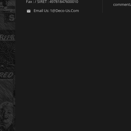
Fax :
/ SIRET : 49781847600010
commenta
Email Us:
1@deco-Us.com
