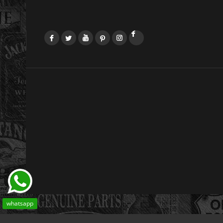
Facebook
Twitter
YouTube
Pinterest
Instagram
LinkedIn
whatsapp