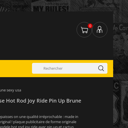
0
rune sexy usa
se Hot Rod Joy Ride Pin Up Brune
épaisses on une qualité irréprochable : made in
iginal ! plaque publicitaire de forme originale
odele hot rod joy ride avec pin up et cactus