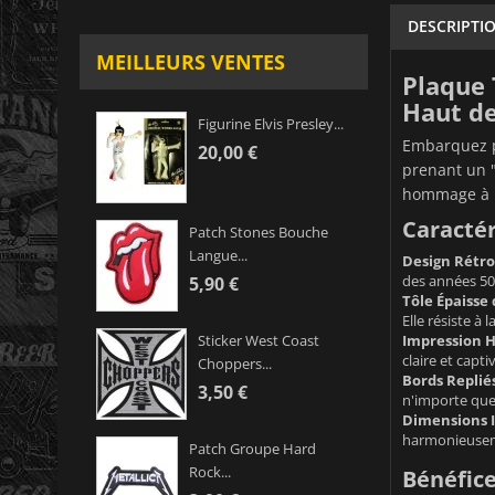
DESCRIPTI
MEILLEURS VENTES
Plaque 
Haut d
Figurine Elvis Presley...
Embarquez p
20,00 €
prenant un "
hommage à l'
Caractér
Patch Stones Bouche
Langue...
Design Rétr
des années 50 
5,90 €
Tôle Épaisse
Elle résiste à
Impression H
Sticker West Coast
claire et capti
Choppers...
Bords Repliés
3,50 €
n'importe quel
Dimensions I
harmonieuseme
Patch Groupe Hard
Rock...
Bénéfice