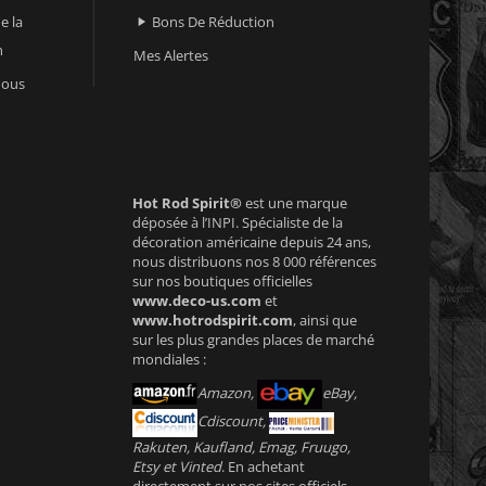
e la
Bons De Réduction

n
Mes Alertes
nous
Hot Rod Spirit®
est une marque
déposée à l’INPI. Spécialiste de la
décoration américaine depuis 24 ans,
nous distribuons nos 8 000 références
sur nos boutiques officielles
www.deco-us.com
et
www.hotrodspirit.com
, ainsi que
sur les plus grandes places de marché
mondiales :
Amazon,
eBay,
Cdiscount,
Rakuten, Kaufland, Emag, Fruugo,
Etsy et Vinted
. En achetant
directement sur nos sites officiels,