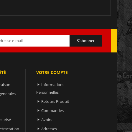
ÉTÉ
VOTRE COMPTE
raison
Informations

Personnelles
generales-
Retours Produit

Commandes

curisé
Avoirs

retractation
Adresses
