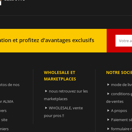
tion et profitez d'avantages exclusifs
WHOLESALE ET
NOTRE SOCI
MARKETPLACES
otos de nos
mode de liv

nous retrouvez sur les

conditions-

marketplaces
sur ALMA
de-ventes
WHOLESALE, vente

vers
A propos

pour pros !!
 site
Paiement sé

niers
formulaire 
