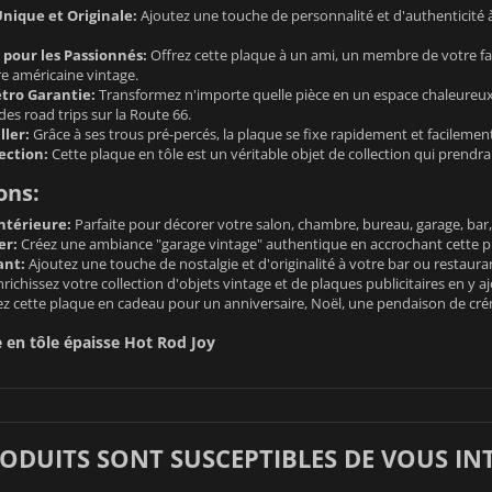
nique et Originale:
Ajoutez une touche de personnalité et d'authenticité à
 pour les Passionnés:
Offrez cette plaque à un ami, un membre de votre fa
re américaine vintage.
tro Garantie:
Transformez n'importe quelle pièce en un espace chaleureux
des road trips sur la Route 66.
ller:
Grâce à ses trous pré-percés, la plaque se fixe rapidement et facilement su
ection:
Cette plaque en tôle est un véritable objet de collection qui prendra
ons:
ntérieure:
Parfaite pour décorer votre salon, chambre, bureau, garage, bar, 
er:
Créez une ambiance "garage vintage" authentique en accrochant cette pla
ant:
Ajoutez une touche de nostalgie et d'originalité à votre bar ou restaur
richissez votre collection d'objets vintage et de plaques publicitaires en y a
z cette plaque en cadeau pour un anniversaire, Noël, une pendaison de crém
 en tôle épaisse Hot Rod Joy
RODUITS SONT SUSCEPTIBLES DE VOUS IN