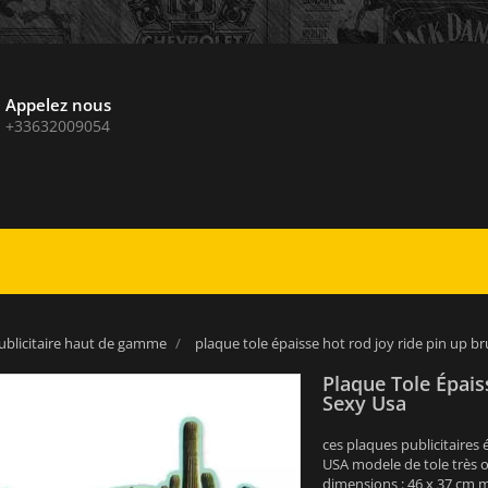
Appelez nous
+33632009054
ublicitaire haut de gamme
plaque tole épaisse hot rod joy ride pin up b
Plaque Tole Épais
Sexy Usa
ces plaques publicitaires 
USA modele de tole très or
dimensions : 46 x 37 cm m