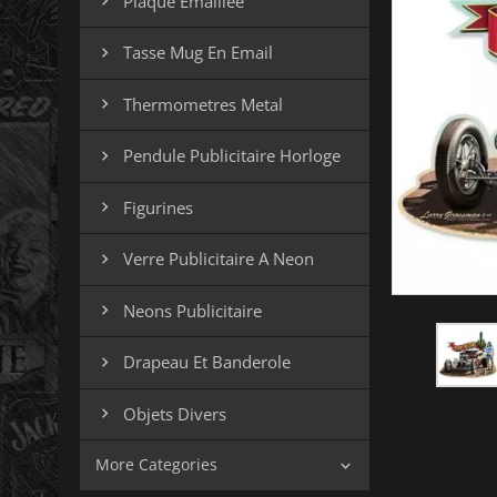
Plaque Emaillee

Tasse Mug En Email

Thermometres Metal

Pendule Publicitaire Horloge

Figurines

Verre Publicitaire A Neon

Neons Publicitaire

Drapeau Et Banderole

Objets Divers

More Categories
