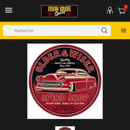
0

