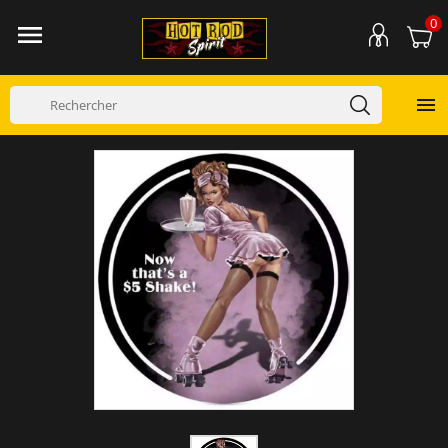
0

