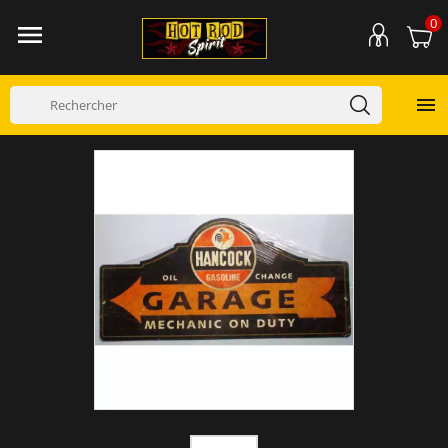
0

