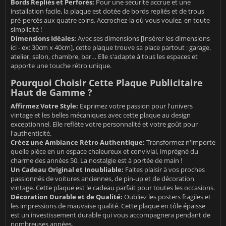
Bords Repliés et Perforés:
Pour une sécurité accrue et une
installation facile, la plaque est dotée de bords repliés et de trous
pré-percés aux quatre coins. Accrochez-la où vous voulez, en toute
simplicité !
Dimensions Idéales:
Avec ses dimensions [Insérer les dimensions
ici - ex: 30cm x 40cm], cette plaque trouve sa place partout : garage,
atelier, salon, chambre, bar… Elle s'adapte à tous les espaces et
apporte une touche rétro unique.
Pourquoi Choisir Cette Plaque Publicitaire
Haut de Gamme ?
Affirmez Votre Style:
Exprimez votre passion pour l'univers
vintage et les belles mécaniques avec cette plaque au design
exceptionnel. Elle reflète votre personnalité et votre goût pour
l'authenticité.
Créez une Ambiance Rétro Authentique:
Transformez n'importe
quelle pièce en un espace chaleureux et convivial, imprégné du
charme des années 50. La nostalgie est à portée de main !
Un Cadeau Original et Inoubliable:
Faites plaisir à vos proches
passionnés de voitures anciennes, de pin-up et de décoration
vintage. Cette plaque est le cadeau parfait pour toutes les occasions.
Décoration Durable et de Qualité:
Oubliez les posters fragiles et
les impressions de mauvaise qualité. Cette plaque en tôle épaisse
est un investissement durable qui vous accompagnera pendant de
nombreuses années.