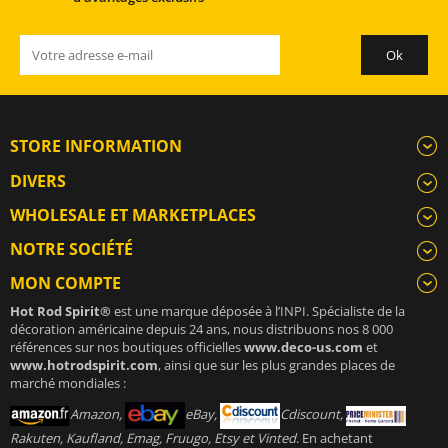
STORE INFORMATION
DIVERS
WHOLESALE ET MARKETPLACES
NOTRE SOCIÉTÉ
MON COMPTE
Hot Rod Spirit®
est une marque déposée à l’INPI. Spécialiste de la
décoration américaine depuis 24 ans, nous distribuons nos 8 000
références sur nos boutiques officielles
www.deco-us.com
et
www.hotrodspirit.com
, ainsi que sur les plus grandes places de
marché mondiales :
Amazon,
eBay,
Cdiscount,
Rakuten, Kaufland, Emag, Fruugo, Etsy et Vinted
. En achetant