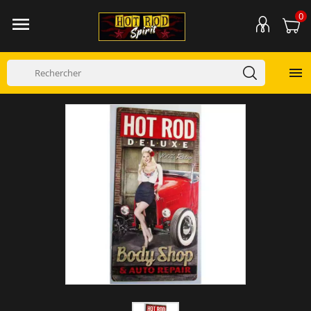
0

