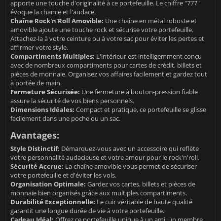
apporte une touche d'originalité à ce portefeuille. Le chiffre "777"
évoque la chance et l'audace.
Chaîne Rock'n'Roll Amovible:
Une chaîne en métal robuste et
amovible ajoute une touche rock et sécurise votre portefeuille.
Attachez-la à votre ceinture ou à votre sac pour éviter les pertes et
affirmer votre style.
Compartiments Multiples:
L'intérieur est intelligemment conçu
avec de nombreux compartiments pour cartes de crédit, billets et
pièces de monnaie. Organisez vos affaires facilement et gardez tout
à portée de main.
Fermeture Sécurisée:
Une fermeture à bouton-pression fiable
assure la sécurité de vos biens personnels.
Dimensions Idéales:
Compact et pratique, ce portefeuille se glisse
facilement dans une poche ou un sac.
Avantages:
Style Distinctif:
Démarquez-vous avec un accessoire qui reflète
votre personnalité audacieuse et votre amour pour le rock'n'roll.
Sécurité Accrue:
La chaîne amovible vous permet de sécuriser
votre portefeuille et d'éviter les vols.
Organisation Optimale:
Gardez vos cartes, billets et pièces de
monnaie bien organisés grâce aux multiples compartiments.
Durabilité Exceptionnelle:
Le cuir véritable de haute qualité
garantit une longue durée de vie à votre portefeuille.
Cadeau Idéal:
Offrez ce portefeuille unique à un ami, un membre