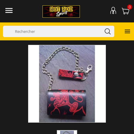
0

