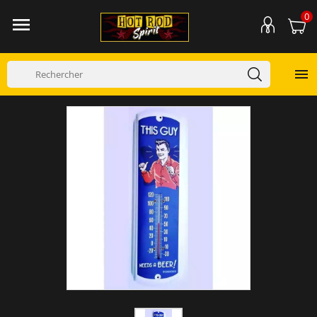
0

