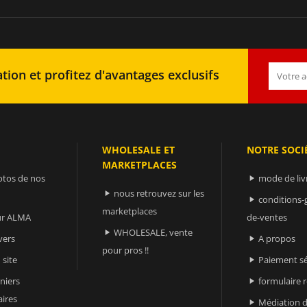
tion et profitez d'avantages exclusifs
WHOLESALE ET
NOTRE SOCI
MARKETPLACES
otos de nos
mode de liv

nous retrouvez sur les

conditions-

marketplaces
sur ALMA
de-ventes
WHOLESALE, vente

vers
A propos

pour pros !!
 site
Paiement sé

niers
formulaire 

ires
Médiation d
