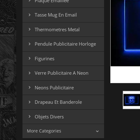
Plaque Emaillee

Tasse Mug En Email

Thermometres Metal

Pendule Publicitaire Horloge

Figurines

Verre Publicitaire A Neon

Neons Publicitaire

Drapeau Et Banderole

Objets Divers

More Categories
