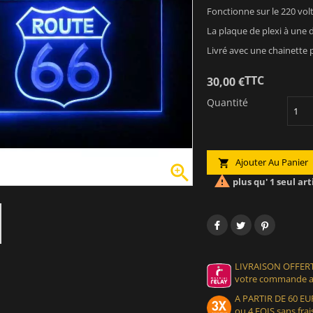
Fonctionne sur le 220 volt
La plaque de plexi à une
Livré avec une chainette 
TTC
30,00 €
Quantité
Ajouter Au Panier



plus qu' 1 seul art
LIVRAISON OFFERT
votre commande at
A PARTIR DE 60 
ou 4 FOIS sans frais