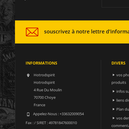
souscrivez à notre lettre d'informa
INFORMATIONS
DIVERS
Hotrodspirit
vos ph


Hotrodspirit
produits
4 Rue Du Moulin
infos 

70700 Choye
liens di

France
Plan du

Appelez-Nous :
+33632009054

vos der

Fax :
/ SIRET : 49781847600010
commenta