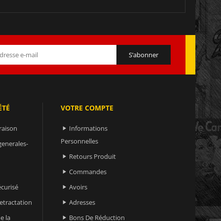
ÉTÉ
VOTRE COMPTE
raison
Informations

Personnelles
generales-
Retours Produit

Commandes

curisé
Avoirs

retractation
Adresses

e la
Bons De Réduction
