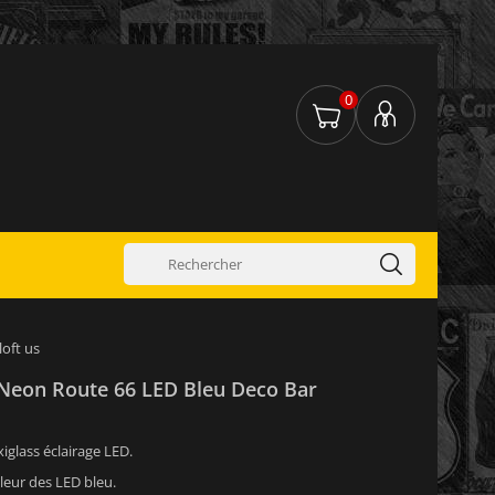
0
loft us
e Neon Route 66 LED Bleu Deco Bar
xiglass éclairage LED.
leur des LED bleu.