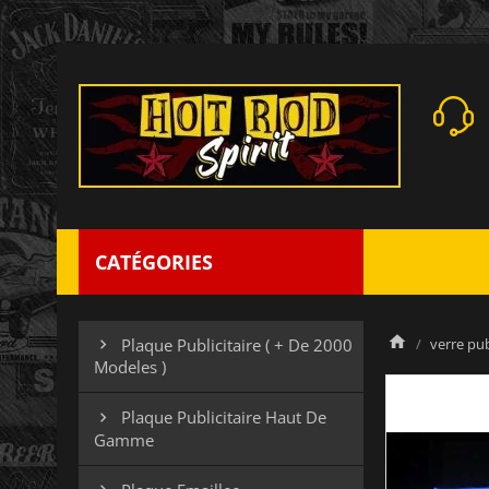
CATÉGORIES
verre pub
Plaque Publicitaire ( + De 2000

Modeles )
Plaque Publicitaire Haut De

Gamme