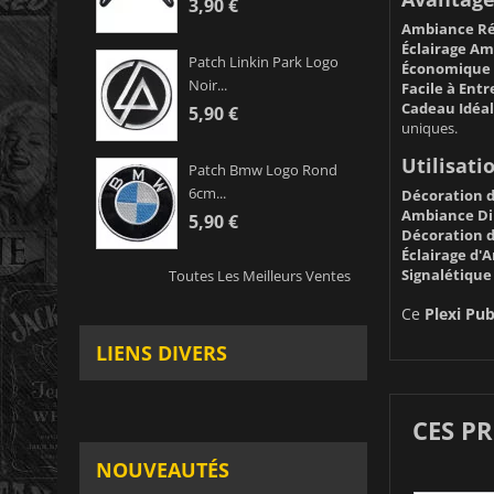
3,90 €
Ambiance Ré
Éclairage Am
Patch Linkin Park Logo
Économique 
Noir...
Facile à Entr
Cadeau Idéal
5,90 €
uniques.
Utilisati
Patch Bmw Logo Rond
6cm...
Décoration d
Ambiance Di
5,90 €
Décoration de
Éclairage d'
Signalétique 
Toutes Les Meilleurs Ventes
Ce
Plexi Pub
LIENS DIVERS
CES P
NOUVEAUTÉS