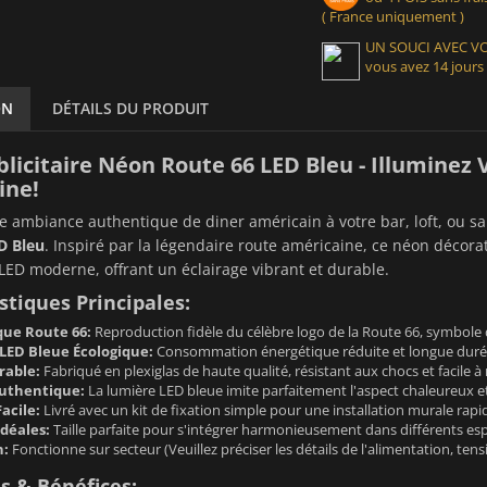
( France uniquement )
UN SOUCI AVEC 
vous avez 14 jours
ON
DÉTAILS DU PRODUIT
blicitaire Néon Route 66 LED Bleu - Illuminez
ine!
 ambiance authentique de diner américain à votre bar, loft, ou sa
D Bleu
. Inspiré par la légendaire route américaine, ce néon décora
LED moderne, offrant un éclairage vibrant et durable.
stiques Principales:
que Route 66:
Reproduction fidèle du célèbre logo de la Route 66, symbole d
LED Bleue Écologique:
Consommation énergétique réduite et longue durée 
rable:
Fabriqué en plexiglas de haute qualité, résistant aux chocs et facile à
Authentique:
La lumière LED bleue imite parfaitement l'aspect chaleureux et
Facile:
Livré avec un kit de fixation simple pour une installation murale rapid
déales:
Taille parfaite pour s'intégrer harmonieusement dans différents espa
n:
Fonctionne sur secteur (Veuillez préciser les détails de l'alimentation, tension
s & Bénéfices: