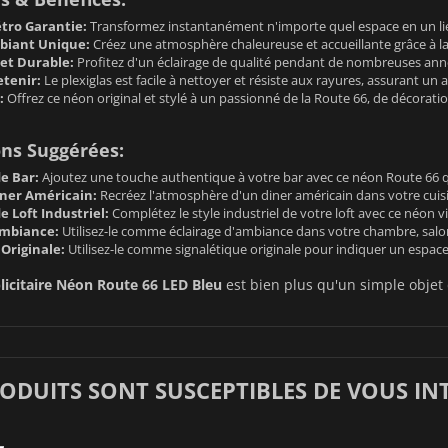
tro Garantie:
Transformez instantanément n'importe quel espace en un lie
biant Unique:
Créez une atmosphère chaleureuse et accueillante grâce à la
et Durable:
Profitez d'un éclairage de qualité pendant de nombreuses ann
etenir:
Le plexiglas est facile à nettoyer et résiste aux rayures, assurant 
:
Offrez ce néon original et stylé à un passionné de la Route 66, de décorat
ons Suggérées:
e Bar:
Ajoutez une touche authentique à votre bar avec ce néon Route 66 qui 
ner Américain:
Recréez l'atmosphère d'un diner américain dans votre cuisin
 Loft Industriel:
Complétez le style industriel de votre loft avec ce néon 
Ambiance:
Utilisez-le comme éclairage d'ambiance dans votre chambre, salo
Originale:
Utilisez-le comme signalétique originale pour indiquer un espa
licitaire Néon Route 66 LED Bleu
est bien plus qu'un simple objet 
RODUITS SONT SUSCEPTIBLES DE VOUS IN