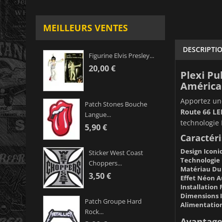
MEILLEURS VENTES
DESCRIPTI
Figurine Elvis Presley...
20,00 €
Plexi Pu
América
Apportez une
Patch Stones Bouche
Route 66 LE
Langue...
technologie 
5,90 €
Caractéri
Design Iconi
Sticker West Coast
Technologie 
Choppers...
Matériau Du
3,50 €
Effet Néon 
Installation 
Dimensions I
Patch Groupe Hard
Alimentatio
Rock...
Avantage