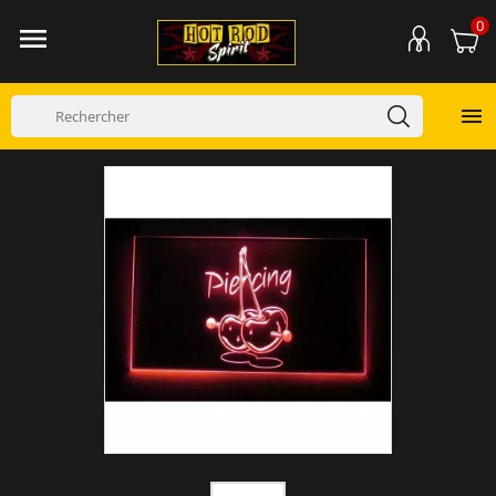
0

