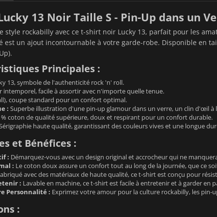
 Lucky 13 Noir Taille S - Pin-Up dans un Ve
e style rockabilly avec ce t-shirt noir Lucky 13, parfait pour les ama
é est un ajout incontournable à votre garde-robe. Disponible en tai
Up).
istiques Principales :
y 13, symbole de l'authenticité rock 'n' roll.
 intemporel, facile à assortir avec n'importe quelle tenue.
ll), coupe standard pour un confort optimal.
e :
Superbe illustration d'une pin-up glamour dans un verre, un clin d'œil à l
% coton de qualité supérieure, doux et respirant pour un confort durable.
Sérigraphie haute qualité, garantissant des couleurs vives et une longue dur
s et Bénéfices :
if :
Démarquez-vous avec un design original et accrocheur qui ne manquera p
mal :
Le coton doux assure un confort tout au long de la journée, que ce soit 
abriqué avec des matériaux de haute qualité, ce t-shirt est conçu pour résist
etenir :
Lavable en machine, ce t-shirt est facile à entretenir et à garder en pa
e Personnalité :
Exprimez votre amour pour la culture rockabilly, les pin-up 
ons :