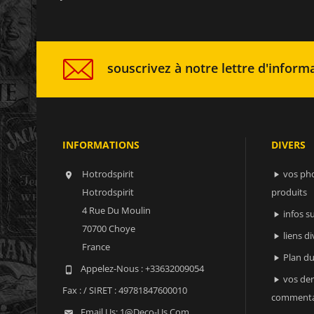
souscrivez à notre lettre d'informa
INFORMATIONS
DIVERS
Hotrodspirit
vos ph


Hotrodspirit
produits
4 Rue Du Moulin
infos 

70700 Choye
liens di

France
Plan du

Appelez-Nous :
+33632009054

vos der

Fax :
/ SIRET : 49781847600010
commenta
Email Us:
1@deco-Us.com
