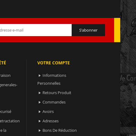
ÉTÉ
VOTRE COMPTE
raison
Informations

Personnelles
generales-
Retours Produit

Commandes

curisé
Avoirs

retractation
Adresses

e la
Bons De Réduction
