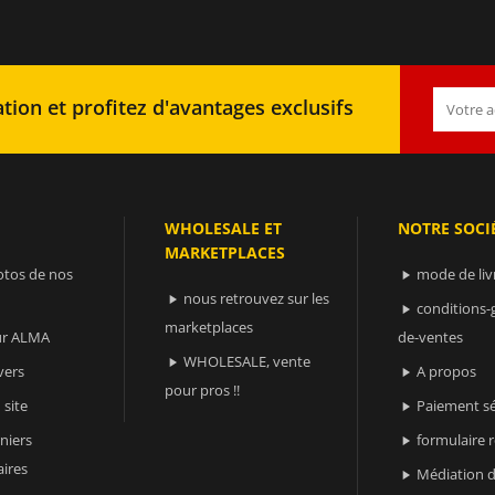
tion et profitez d'avantages exclusifs
WHOLESALE ET
NOTRE SOCI
MARKETPLACES
otos de nos
mode de liv

nous retrouvez sur les

conditions-

marketplaces
sur ALMA
de-ventes
WHOLESALE, vente

vers
A propos

pour pros !!
 site
Paiement sé

niers
formulaire 

ires
Médiation d
