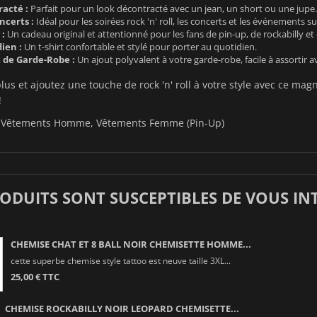
acté :
Parfait pour un look décontracté avec un jean, un short ou une jupe.
ncerts :
Idéal pour les soirées rock 'n' roll, les concerts et les événements s
 :
Un cadeau original et attentionné pour les fans de pin-up, de rockabilly et
ien :
Un t-shirt confortable et stylé pour porter au quotidien.
de Garde-Robe :
Un ajout polyvalent à votre garde-robe, facile à assortir av
lus et ajoutez une touche de rock 'n' roll à votre style avec ce mag
!
Vêtements Homme
,
Vêtements Femme (Pin-Up)
RODUITS SONT SUSCEPTIBLES DE VOUS IN
CHEMISE CHAT ET 8 BALL NOIR CHEMISETTE HOMME...
cette superbe chemise style tattoo est neuve taille 3XL...
25,00 € TTC
CHEMISE ROCKABILLY NOIR LEOPARD CHEMISETTE...