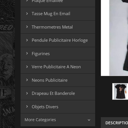
Plaque Emaillee

Tasse Mug En Email

Thermometres Metal

Pendule Publicitaire Horloge

Figurines

Verre Publicitaire A Neon

Neons Publicitaire

Drapeau Et Banderole

Objets Divers

More Categories

DESCRIPTI