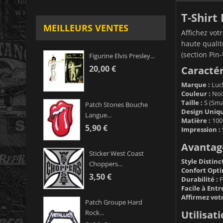
T-Shirt
MEILLEURS VENTES
Affichez votr
haute qualit
(section Pin-
Figurine Elvis Presley...
20,00 €
Caractér
Marque :
Luck
Couleur :
Noir
Taille :
S (Sma
Patch Stones Bouche
Design Uniqu
Langue...
Matière :
100 
5,90 €
Impression :
Avantage
Sticker West Coast
Style Distinct
Choppers...
Confort Opti
3,50 €
Durabilité :
F
Facile à Entr
Affirmez votr
Patch Groupe Hard
Utilisati
Rock...