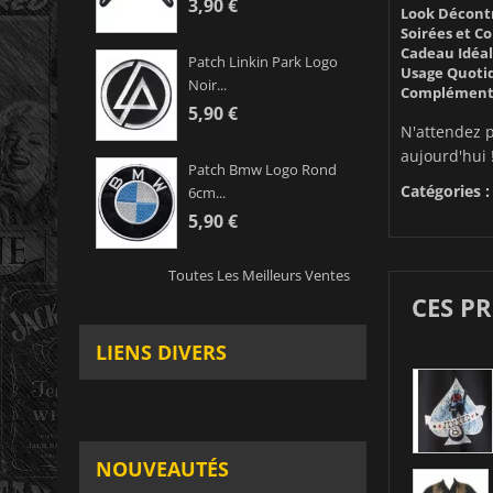
3,90 €
Look Décontr
Soirées et Co
Cadeau Idéal
Patch Linkin Park Logo
Usage Quotid
Noir...
Complément 
5,90 €
N'attendez p
aujourd'hui 
Patch Bmw Logo Rond
Catégories :
6cm...
5,90 €
Toutes Les Meilleurs Ventes
CES P
LIENS DIVERS
NOUVEAUTÉS