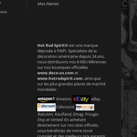
n
Mes Alertes
nous
Hot Rod Spirit®
est une marque
déposée à l’INPI. Spécialiste de la
décoration américaine depuis 24 ans,
nous distribuons nos 8 000 références
sur nos boutiques officielles
www.deco-us.com
et
www.hotrodspirit.com
, ainsi que
sur les plus grandes places de marché
mondiales :
Amazon,
eBay,
Cdiscount,
Rakuten, Kaufland, Emag, Fruugo,
Etsy et Vinted
. En achetant
directement sur nos sites officiels,
vous bénéficiez de notre stock
complet et des meilleurs prix garantis.