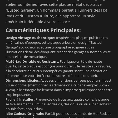
atelier ou intérieur avec cette plaque métal décorative
"Busted Garage". Un hommage parfait à l'univers des Hot
Rods et du Kustom Kulture, elle apportera un style
américain indéniable à votre espace.
Caractéristiques Principales:
Design Vintage Authentique:
Inspirée des plaques publicitaires
américaines d'époque, cette plaque arbore un design "Busted
Garage" accrocheur avec une typographie soignée et des
illustrations détaillées évoquant l'esprit des garages automobiles et
des ateliers de mécanique.
Matériau Durable et Résistant:
Fabriquée en tôle de haute
qualité, cette plaque est conçue pour durer. Elle résiste aux rayures,
à la décoloration et aux intempéries, garantissant une décoration
pérenne pour votre intérieur ou votre extérieur (sous abri).
Dimensions Idéales:
Avec ses dimensions pensées pour un impact
visuel optimal (mentionner les dimensions ici, par exemple: 30cm x
40cm), elle s'intègre facilement dans n'importe quel espace sans être
trop imposante.
Facile à Installer:
Pré-percée de trous aux quatre coins, la plaque
se fixe aisément au mur avec des vis, des clous ou du ruban adhésif
double face (non inclus).
Idée Cadeau Originale:
Parfait pour les passionnés de Hot Rod, de