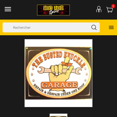
0

