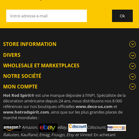
STORE INFORMATION
DIVERS
WHOLESALE ET MARKETPLACES
NOTRE SOCIÉTÉ
MON COMPTE
Hot Rod Spirit®
est une marque déposée à l’INPI. Spécialiste de la
décoration américaine depuis 24 ans, nous distribuons nos 8 000
références sur nos boutiques officielles
www.deco-us.com
et
www.hotrodspirit.com
, ainsi que sur les plus grandes places de
marché mondiales :
Amazon,
eBay,
Cdiscount,
Rakuten, Kaufland, Emag, Fruugo, Etsy et Vinted
. En achetant