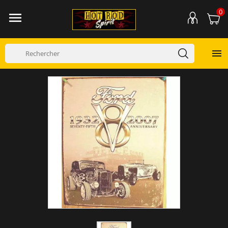
0

