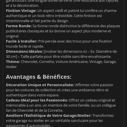
garantissant une longue durée de vie et une résistance aux rayures
et à la décoloration.
Finition Vintage:
Un aspect vieilli et patiné lui confère un charme
authentique et un look rétro irrésistible. Cette finition est
intentionnelle et fait partie du design.
Forme Ronde:
Sa forme ronde distinctive la différencie des plaques
publicitaires classiques et lui donne un aspect plus moderne et
original.
Facile à Installer:
Pré-percée avec des trous pour une fixation
murale facile et rapide.
Dimensions Idéales:
[Insérer les dimensions ici – Ex: Diamètre de
30 cm] – Taille parfaite pour être visible sans être envahissante.
Thème:
Chevrolet, Corvette, Voiture Américaine, Vintage, Garage,
Atelier
Avantages & Bénéfices:
Décoration Unique et Personnalisée:
Affirmez votre passion
pour les voitures de collection et créez une ambiance rétro et
authentique dans votre espace.
Cadeau Idéal pour les Passionnés:
Offrez un cadeau original et
mémorable à un ami, un membre de votre famille, ou un collègue
fan de Chevrolet et de la Corvette.
Améliore l'Esthétique de Votre Garage/Atelier:
Transformez
votre garage ou atelier en un véritable sanctuaire pour les
passionnés d'automobiles.