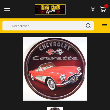
0

