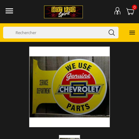
0

