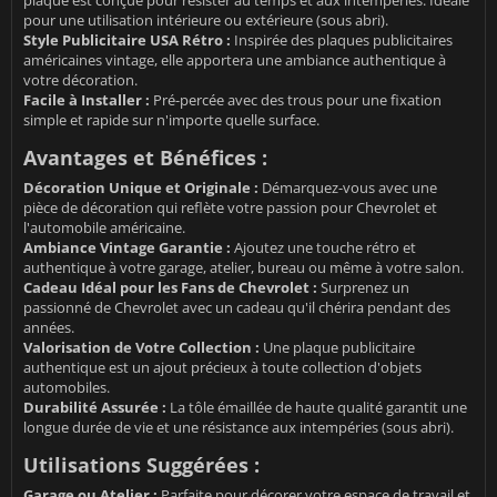
plaque est conçue pour résister au temps et aux intempéries. Idéale
pour une utilisation intérieure ou extérieure (sous abri).
Style Publicitaire USA Rétro :
Inspirée des plaques publicitaires
américaines vintage, elle apportera une ambiance authentique à
votre décoration.
Facile à Installer :
Pré-percée avec des trous pour une fixation
simple et rapide sur n'importe quelle surface.
Avantages et Bénéfices :
Décoration Unique et Originale :
Démarquez-vous avec une
pièce de décoration qui reflète votre passion pour Chevrolet et
l'automobile américaine.
Ambiance Vintage Garantie :
Ajoutez une touche rétro et
authentique à votre garage, atelier, bureau ou même à votre salon.
Cadeau Idéal pour les Fans de Chevrolet :
Surprenez un
passionné de Chevrolet avec un cadeau qu'il chérira pendant des
années.
Valorisation de Votre Collection :
Une plaque publicitaire
authentique est un ajout précieux à toute collection d'objets
automobiles.
Durabilité Assurée :
La tôle émaillée de haute qualité garantit une
longue durée de vie et une résistance aux intempéries (sous abri).
Utilisations Suggérées :
Garage ou Atelier :
Parfaite pour décorer votre espace de travail et