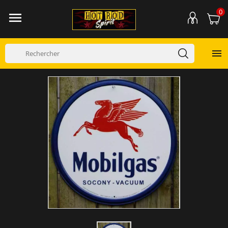
0

