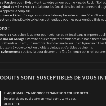
e Passion pour Elvis :
Montrez votre amour pour le King du Rock'n'Roll et 
iginal et Mémorable :
Idéal pour les fans d'Elvis, les collectionneurs d'o
a apprécié à coup sûr.
biance Rétro :
Plongez-vous dans l'atmosphère des années 50 et 60 avec c
ection :
Une pièce de collection authentique pour les passionnés d'Elvis et du
ons :
urale :
Accrochez-la au mur pour créer un point focal dans n'importe quelle
e Bar ou Garage :
Parfaite pour compléter l'ambiance d'un bar à thème roc
 :
Offrez-la à un ami, un membre de votre famille, ou un collègue fan d'Elvis 
outez-la à votre collection d'objets vintage et d'articles de cinéma.
d'Événements :
Utilisez-la pour décorer une fête à thème rock'n'roll ou une 
RODUITS SONT SUSCEPTIBLES DE VOUS IN
PLAQUE MARILYN MONROE TENANT SON COLLIER DECO...
Superbe plaque publicitaire en métal peint . La tôle est...
20,00 € TTC