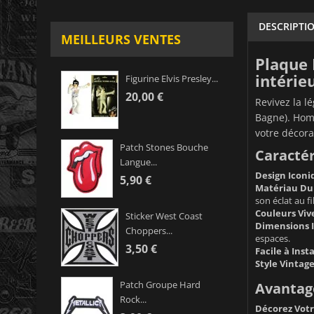
DESCRIPTI
MEILLEURS VENTES
Plaque 
intérie
Figurine Elvis Presley...
20,00 €
Revivez la l
Bagne). Homm
votre décora
Patch Stones Bouche
Caractér
Langue...
Design Iconi
5,90 €
Matériau Dur
son éclat au f
Couleurs Viv
Sticker West Coast
Dimensions I
Choppers...
espaces.
3,50 €
Facile à Insta
Style Vintag
Patch Groupe Hard
Avantage
Rock...
Décorez Votre