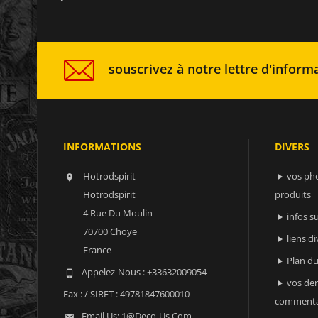
souscrivez à notre lettre d'informa
INFORMATIONS
DIVERS
Hotrodspirit
vos ph


Hotrodspirit
produits
4 Rue Du Moulin
infos 

70700 Choye
liens di

France
Plan du

Appelez-Nous :
+33632009054

vos der

Fax :
/ SIRET : 49781847600010
commenta
Email Us:
1@deco-Us.com
