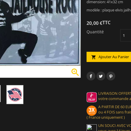
dimension: 41x32 cm
modèle : plaque elvis jail
TTC
20,00 €
Quantité
Ajouter Au Panier


LIVRAISON OFFERT
votre commande at
A PARTIR DE 60 
ou 4 FOIS sans frais
( France uniquement )
UN SOUCI AVEC 
vous avez 14 jours