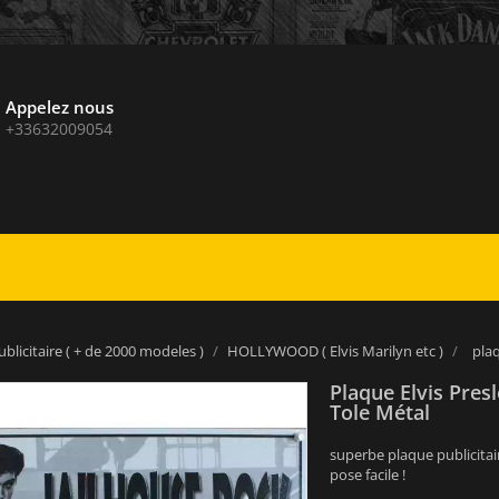
Appelez nous
+33632009054
blicitaire ( + de 2000 modeles )
HOLLYWOOD ( Elvis Marilyn etc )
plaq
Plaque Elvis Pres
Tole Métal
superbe plaque publicitai
pose facile !