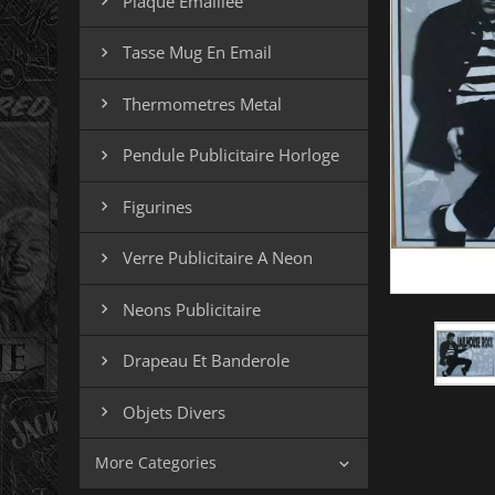
Plaque Emaillee

Tasse Mug En Email

Thermometres Metal

Pendule Publicitaire Horloge

Figurines

Verre Publicitaire A Neon

Neons Publicitaire

Drapeau Et Banderole

Objets Divers

More Categories
