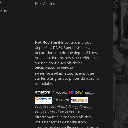
n
Mes Alertes
nous
Hot Rod Spirit®
est une marque
déposée à l’INPI. Spécialiste de la
décoration américaine depuis 24 ans,
nous distribuons nos 8 000 références
sur nos boutiques officielles
www.deco-us.com
et
www.hotrodspirit.com
, ainsi que
sur les plus grandes places de marché
mondiales :
Amazon,
eBay,
Cdiscount,
Rakuten, Kaufland, Emag, Fruugo,
Etsy et Vinted
. En achetant
directement sur nos sites officiels,
vous bénéficiez de notre stock
complet et des meilleurs prix garantis.