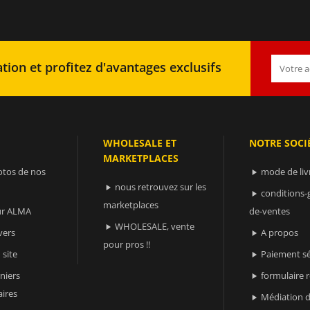
tion et profitez d'avantages exclusifs
WHOLESALE ET
NOTRE SOCI
MARKETPLACES
otos de nos
mode de liv

nous retrouvez sur les

conditions-

marketplaces
sur ALMA
de-ventes
WHOLESALE, vente

vers
A propos

pour pros !!
 site
Paiement sé

niers
formulaire 

ires
Médiation d
