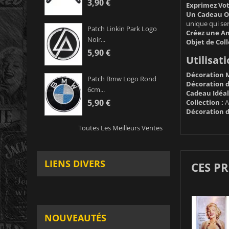
3,90 €
Exprimez Votr
Un Cadeau Or
unique qui ser
Patch Linkin Park Logo
Créez une Am
Noir...
Objet de Coll
5,90 €
Utilisati
Décoration M
Patch Bmw Logo Rond
Décoration d
6cm...
Cadeau Idéal
5,90 €
Collection :
Aj
Décoration 
Toutes Les Meilleurs Ventes
LIENS DIVERS
CES P
NOUVEAUTÉS