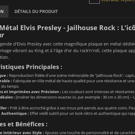
ON
DÉTAILS DU PRODUIT
Métal Elvis Presley - Jailhouse Rock : L'ic
ur
égende d'Elvis Presley avec cette magnifique plaque en métal dédié
age vibrant au King et à l'âge d'or du rock'n'roll, cette plaque ap
tion.
istiques Principales :
que :
Reproduction fidèle d'une scène mémorable de "Jailhouse Rock", capturan
able :
Fabriquée en tôle métal de haute qualité pour une résistance et une
il du temps.
es et Imprimées avec Précision :
Les couleurs sont intenses et résistantes
déales :
[Insérer les dimensions exactes ici, par exemple : 30 cm x 20 cm] – U
ller :
Prêt à être accroché grâce à ses trous pré-percés aux quatre coins. Fixa
e Authentique :
Effet vieilli subtil pour un look rétro et authentique qui rap
s et Bénéfices :
 Intérieur avec Style :
Ajoutez une touche de personnalité et de caractèr