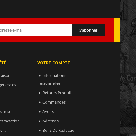
ÉTÉ
VOTRE COMPTE
raison
Informations

Personnelles
generales-
Retours Produit

Commandes

curisé
Avoirs

retractation
Adresses

e la
Bons De Réduction
