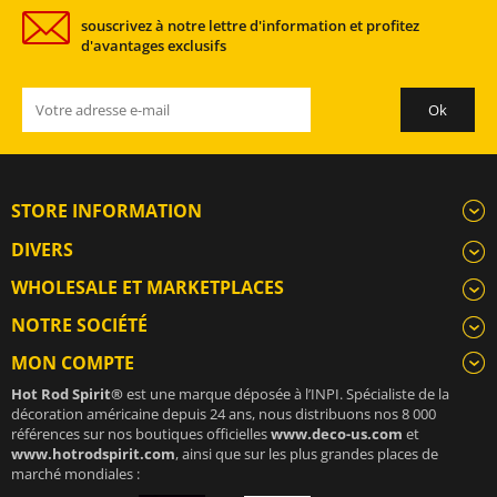
souscrivez à notre lettre d'information et profitez
d'avantages exclusifs
STORE INFORMATION
DIVERS
WHOLESALE ET MARKETPLACES
NOTRE SOCIÉTÉ
MON COMPTE
Hot Rod Spirit®
est une marque déposée à l’INPI. Spécialiste de la
décoration américaine depuis 24 ans, nous distribuons nos 8 000
références sur nos boutiques officielles
www.deco-us.com
et
www.hotrodspirit.com
, ainsi que sur les plus grandes places de
marché mondiales :