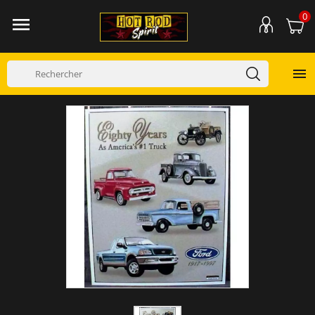
0

