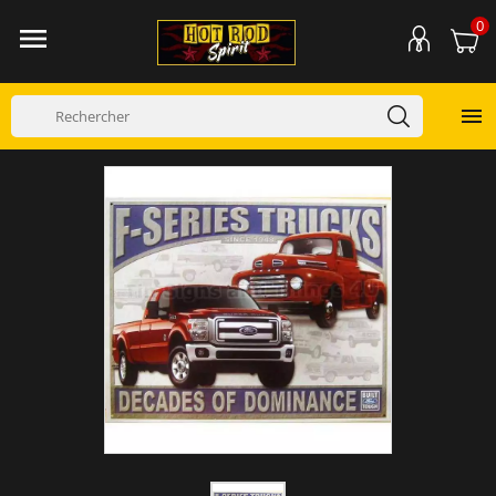
0

