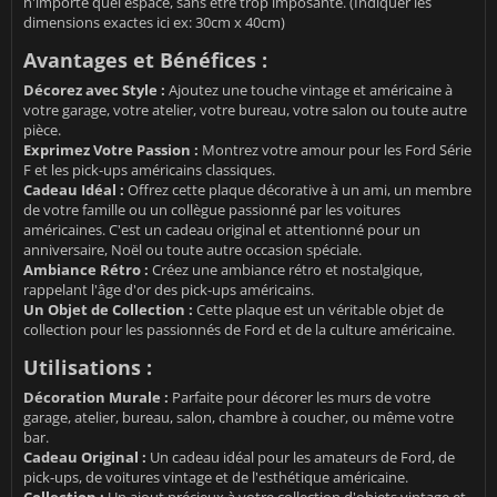
n'importe quel espace, sans être trop imposante. (Indiquer les
dimensions exactes ici ex: 30cm x 40cm)
Avantages et Bénéfices :
Décorez avec Style :
Ajoutez une touche vintage et américaine à
votre garage, votre atelier, votre bureau, votre salon ou toute autre
pièce.
Exprimez Votre Passion :
Montrez votre amour pour les Ford Série
F et les pick-ups américains classiques.
Cadeau Idéal :
Offrez cette plaque décorative à un ami, un membre
de votre famille ou un collègue passionné par les voitures
américaines. C'est un cadeau original et attentionné pour un
anniversaire, Noël ou toute autre occasion spéciale.
Ambiance Rétro :
Créez une ambiance rétro et nostalgique,
rappelant l'âge d'or des pick-ups américains.
Un Objet de Collection :
Cette plaque est un véritable objet de
collection pour les passionnés de Ford et de la culture américaine.
Utilisations :
Décoration Murale :
Parfaite pour décorer les murs de votre
garage, atelier, bureau, salon, chambre à coucher, ou même votre
bar.
Cadeau Original :
Un cadeau idéal pour les amateurs de Ford, de
pick-ups, de voitures vintage et de l'esthétique américaine.
Collection :
Un ajout précieux à votre collection d'objets vintage et