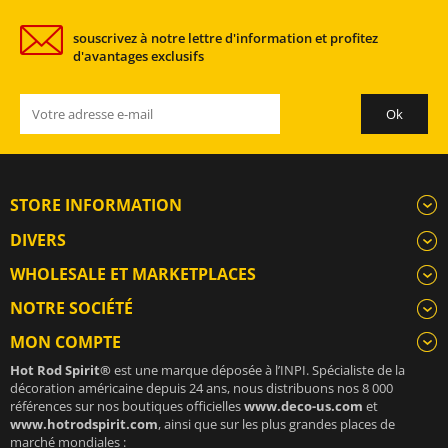
souscrivez à notre lettre d'information et profitez
d'avantages exclusifs
STORE INFORMATION
DIVERS
WHOLESALE ET MARKETPLACES
NOTRE SOCIÉTÉ
MON COMPTE
Hot Rod Spirit®
est une marque déposée à l’INPI. Spécialiste de la
décoration américaine depuis 24 ans, nous distribuons nos 8 000
références sur nos boutiques officielles
www.deco-us.com
et
www.hotrodspirit.com
, ainsi que sur les plus grandes places de
marché mondiales :