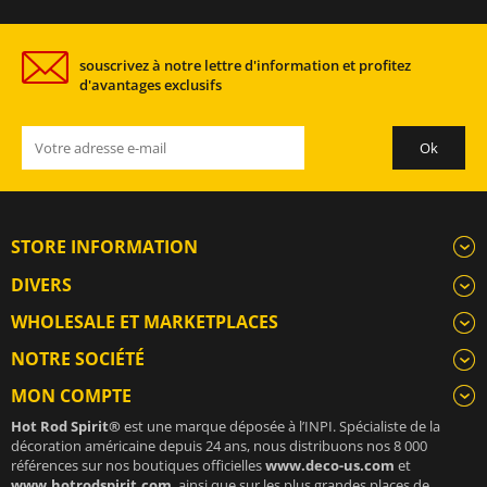
souscrivez à notre lettre d'information et profitez
d'avantages exclusifs
STORE INFORMATION
DIVERS
WHOLESALE ET MARKETPLACES
NOTRE SOCIÉTÉ
MON COMPTE
Hot Rod Spirit®
est une marque déposée à l’INPI. Spécialiste de la
décoration américaine depuis 24 ans, nous distribuons nos 8 000
références sur nos boutiques officielles
www.deco-us.com
et
www.hotrodspirit.com
, ainsi que sur les plus grandes places de