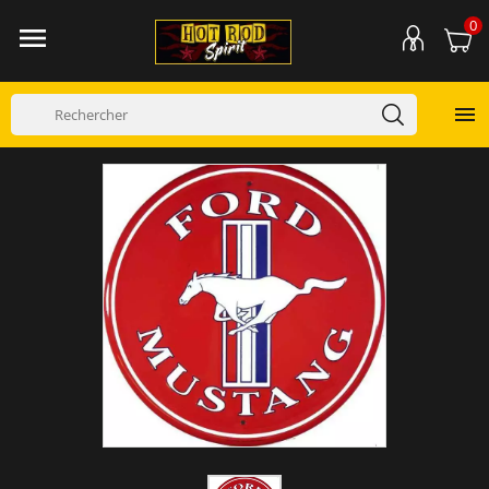
0

