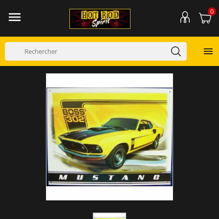
0

