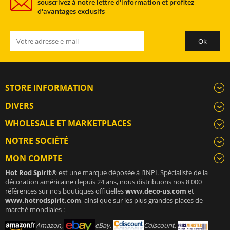
souscrivez à notre lettre d'information et profitez
d'avantages exclusifs
STORE INFORMATION
DIVERS
WHOLESALE ET MARKETPLACES
NOTRE SOCIÉTÉ
MON COMPTE
Hot Rod Spirit®
est une marque déposée à l’INPI. Spécialiste de la
décoration américaine depuis 24 ans, nous distribuons nos 8 000
références sur nos boutiques officielles
www.deco-us.com
et
www.hotrodspirit.com
, ainsi que sur les plus grandes places de
marché mondiales :
Amazon,
eBay,
Cdiscount,