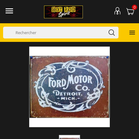
0

