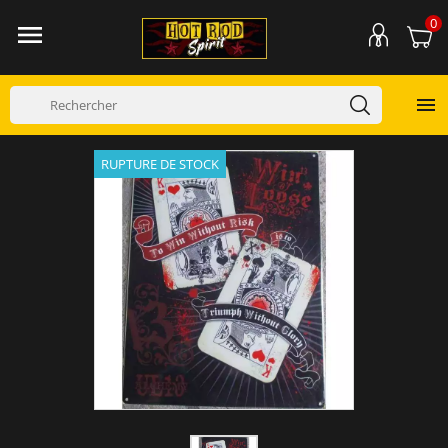
0


RUPTURE DE STOCK