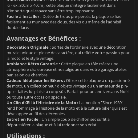
ici - ex: 30cm x 40cm], cette plaque s'intègre facilement dans
n'importe quel espace sans être trop imposante.
Facile à Installer :
Dotée de trous pré-percés, la plaque se fixe
facilement au mur avec des clous, des vis ou même de l'adhésif
double-face.
Avantages et Bénéfices :
Décoration Originale :
Sortez de l'ordinaire avec une décoration
murale unique et pleine de caractère, qui reflète votre passion pour
la moto et le style vintage.
Ambiance Rétro Garantie :
Cette plaque en tôle créera une
atmosphère chaleureuse et nostalgique dans votre garage, atelier,
bar, salon ou chambre.
Cadeau Idéal pour les Bikers :
Offrez cette plaque à un passionné
de moto, un collectionneur d'objets vintage ou un amateur de pin-
up, et faites-lui plaisir à coup sûr. Parfait pour un anniversaire, Noël
ou toute autre occasion spéciale.
Un Clin d'Œil à l'Histoire de la Moto :
La mention "Since 1939"
rend hommage à l'histoire de la moto et à la culture biker qui s'est
développée au fil des décennies.
Entretien Facile :
Un simple coup de chiffon sec suffit à
dépoussiérer la plaque et à lui redonner son éclat.
Utilisations :