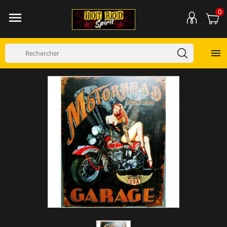
0

