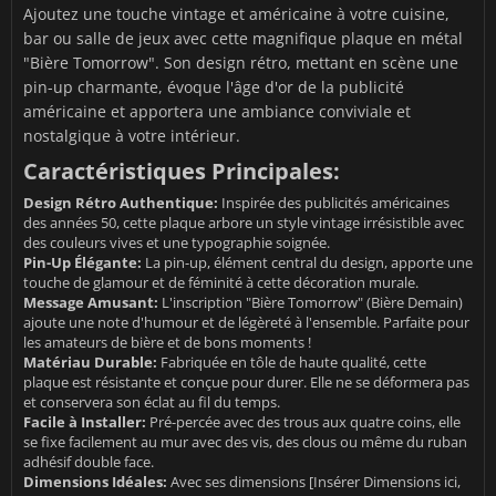
Ajoutez une touche vintage et américaine à votre cuisine,
bar ou salle de jeux avec cette magnifique plaque en métal
"Bière Tomorrow". Son design rétro, mettant en scène une
pin-up charmante, évoque l'âge d'or de la publicité
américaine et apportera une ambiance conviviale et
nostalgique à votre intérieur.
Caractéristiques Principales:
Design Rétro Authentique:
Inspirée des publicités américaines
des années 50, cette plaque arbore un style vintage irrésistible avec
des couleurs vives et une typographie soignée.
Pin-Up Élégante:
La pin-up, élément central du design, apporte une
touche de glamour et de féminité à cette décoration murale.
Message Amusant:
L'inscription "Bière Tomorrow" (Bière Demain)
ajoute une note d'humour et de légèreté à l'ensemble. Parfaite pour
les amateurs de bière et de bons moments !
Matériau Durable:
Fabriquée en tôle de haute qualité, cette
plaque est résistante et conçue pour durer. Elle ne se déformera pas
et conservera son éclat au fil du temps.
Facile à Installer:
Pré-percée avec des trous aux quatre coins, elle
se fixe facilement au mur avec des vis, des clous ou même du ruban
adhésif double face.
Dimensions Idéales:
Avec ses dimensions [Insérer Dimensions ici,