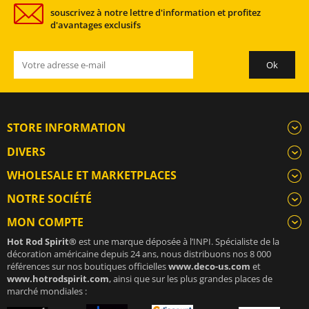
souscrivez à notre lettre d'information et profitez
d'avantages exclusifs
STORE INFORMATION
DIVERS
WHOLESALE ET MARKETPLACES
NOTRE SOCIÉTÉ
MON COMPTE
Hot Rod Spirit®
est une marque déposée à l’INPI. Spécialiste de la
décoration américaine depuis 24 ans, nous distribuons nos 8 000
références sur nos boutiques officielles
www.deco-us.com
et
www.hotrodspirit.com
, ainsi que sur les plus grandes places de
marché mondiales :