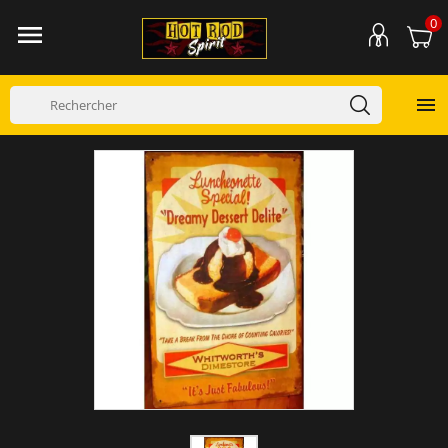
0

