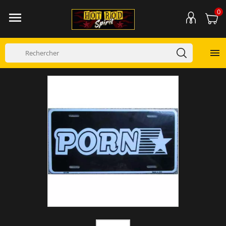
0

