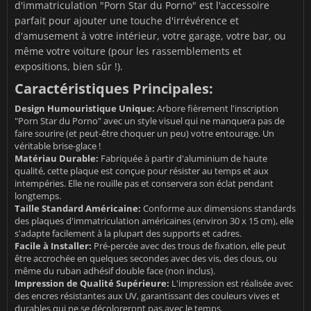
d'immatriculation "Porn Star du Porno" est l'accessoire
parfait pour ajouter une touche d'irrévérence et
d'amusement à votre intérieur, votre garage, votre bar, ou
même votre voiture (pour les rassemblements et
expositions, bien sûr !).
Caractéristiques Principales:
Design Humouristique Unique:
Arbore fièrement l'inscription
"Porn Star du Porno" avec un style visuel qui ne manquera pas de
faire sourire (et peut-être choquer un peu) votre entourage. Un
véritable brise-glace !
Matériau Durable:
Fabriquée à partir d'aluminium de haute
qualité, cette plaque est conçue pour résister au temps et aux
intempéries. Elle ne rouille pas et conservera son éclat pendant
longtemps.
Taille Standard Américaine:
Conforme aux dimensions standards
des plaques d'immatriculation américaines (environ 30 x 15 cm), elle
s'adapte facilement à la plupart des supports et cadres.
Facile à Installer:
Pré-percée avec des trous de fixation, elle peut
être accrochée en quelques secondes avec des vis, des clous, ou
même du ruban adhésif double face (non inclus).
Impression de Qualité Supérieure:
L'impression est réalisée avec
des encres résistantes aux UV, garantissant des couleurs vives et
durables qui ne se décoloreront pas avec le temps.