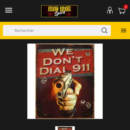
0

